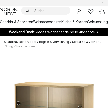
Geschirr & Servieren
Wohnaccessoires
Küche & Kochen
Beleuchtung
Weekend Deals:
Jedes Wochenende neue Angebote
Skandinavische Möbel
/
Regale & Verwahrung
/
Schränke & Vitrinen
/
String Vitrinenschrank