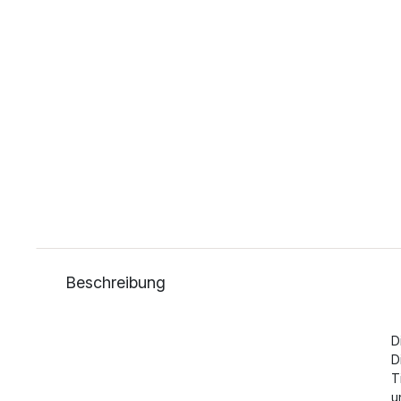
Beschreibung
D
D
T
u