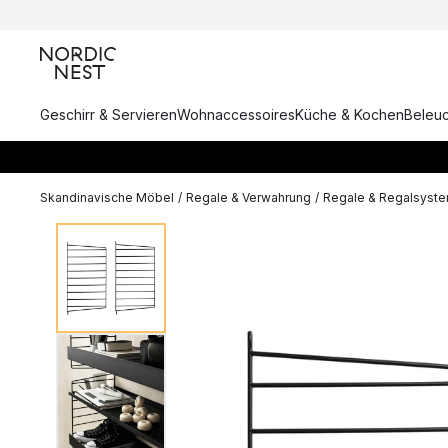
Geschirr & Servieren
Wohnaccessoires
Küche & Kochen
Beleu
Skandinavische Möbel
/
Regale & Verwahrung
/
Regale & Regalsyst