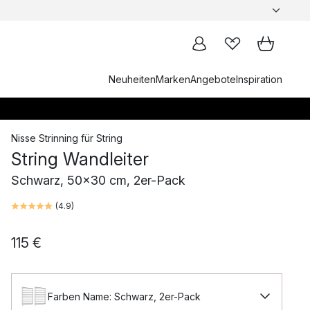
Neuheiten
Marken
Angebote
Inspiration
Nisse Strinning
für
String
String Wandleiter
Schwarz, 50x30 cm, 2er-Pack
(
4.9
)
115 €
Farben Name: Schwarz, 2er-Pack