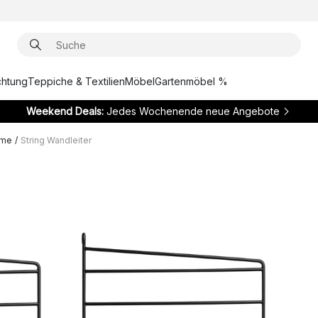
chtung
Teppiche & Textilien
Möbel
Gartenmöbel %
Weekend Deals:
Jedes Wochenende neue Angebote
eme
/
String Wandleiter