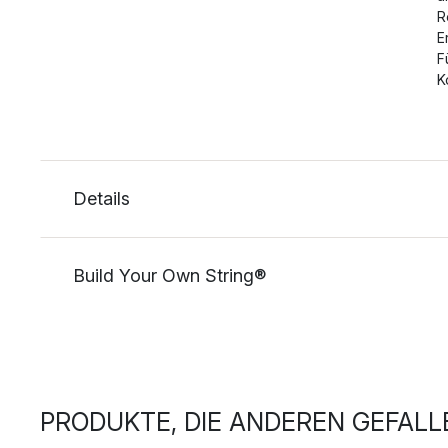
R
E
F
K
Details
Build Your Own String®
PRODUKTE, DIE ANDEREN GEFALL