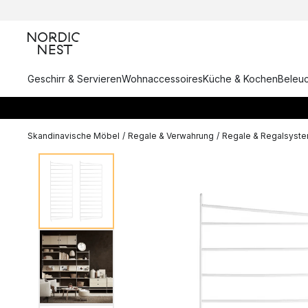
Geschirr & Servieren
Wohnaccessoires
Küche & Kochen
Beleu
Skandinavische Möbel
/
Regale & Verwahrung
/
Regale & Regalsyst