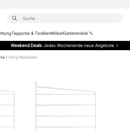
chtung
Teppiche & Textilien
Möbel
Gartenmöbel %
Weekend Deals:
Jedes Wochenende neue Angebote
eme
/
String Wandleiter