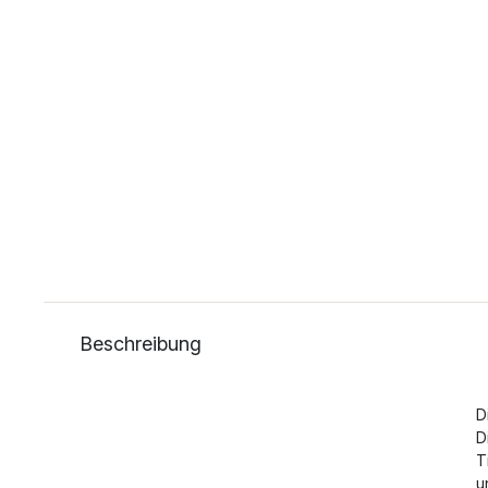
Beschreibung
D
D
T
u