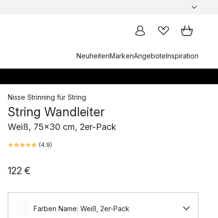
Neuheiten
Marken
Angebote
Inspiration
Nisse Strinning
für
String
String Wandleiter
Weiß, 75x30 cm, 2er-Pack
(
4.9
)
122 €
Farben Name: Weiß, 2er-Pack