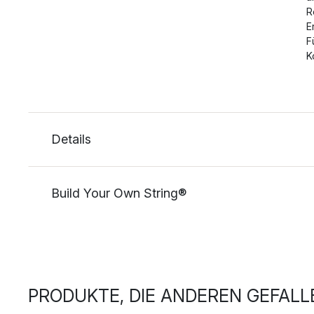
R
E
F
K
Details
Build Your Own String®
PRODUKTE, DIE ANDEREN GEFALL