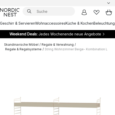
Geschirr & Servieren
Wohnaccessoires
Küche & Kochen
Beleuchtung
Weekend Deals:
Jedes Wochenende neue Angebote
Skandinavische Möbel
/
Regale & Verwahrung
/
Regale & Regalsysteme
/
String Wohnzimmer Beige- Kombination L