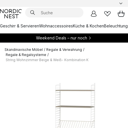
Geschirr & Servieren
Wohnaccessoires
Küche & Kochen
Beleuchtung
Weekend Deals – nur noch
Skandinavische Möbel
/
Regale & Verwahrung
/
Regale & Regalsysteme
/
String Wohnzimmer Beige & Weiß- Kombination K