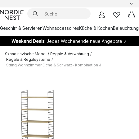
Geschirr & Servieren
Wohnaccessoires
Küche & Kochen
Beleuchtung
Weekend Deals:
Jedes Wochenende neue Angebote
Skandinavische Möbel
/
Regale & Verwahrung
/
Regale & Regalsysteme
/
String Wohnzimmer Eiche & Schwarz- Kombination J