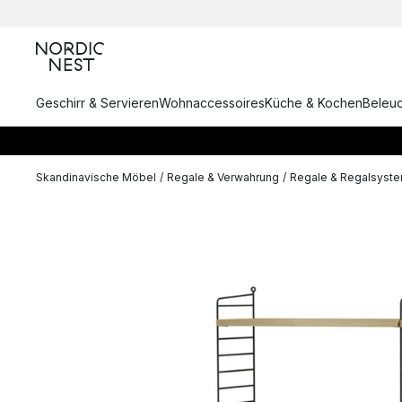
Geschirr & Servieren
Wohnaccessoires
Küche & Kochen
Beleu
Skandinavische Möbel
/
Regale & Verwahrung
/
Regale & Regalsyst