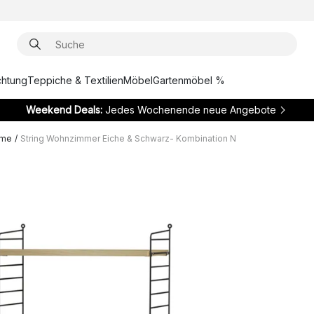
chtung
Teppiche & Textilien
Möbel
Gartenmöbel %
Weekend Deals:
Jedes Wochenende neue Angebote
eme
/
String Wohnzimmer Eiche & Schwarz- Kombination N