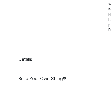
w
K
k
h
p
F
Details
Build Your Own String®