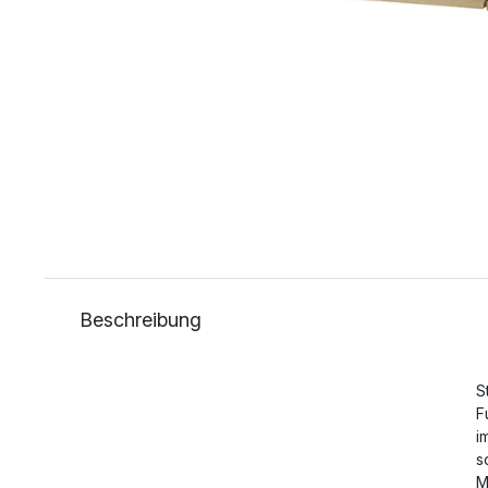
Beschreibung
S
F
i
s
M