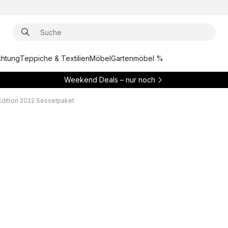
chtung
Teppiche & Textilien
Möbel
Gartenmöbel %
Weekend Deals – nur noch
Edition 2022 Sesselpaket