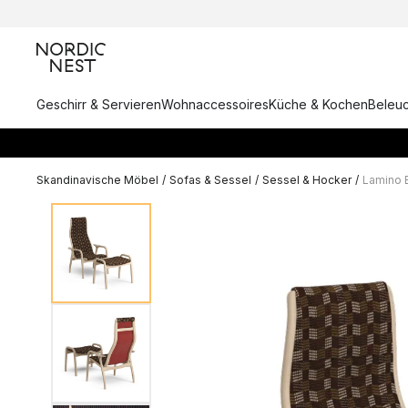
Geschirr & Servieren
Wohnaccessoires
Küche & Kochen
Beleu
Skandinavische Möbel
/
Sofas & Sessel
/
Sessel & Hocker
/
Lamino 