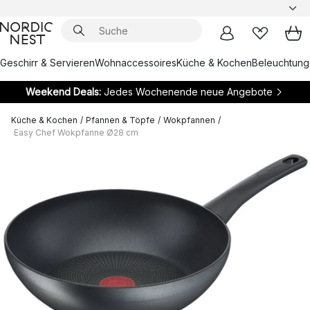
Geschirr & Servieren
Wohnaccessoires
Küche & Kochen
Beleuchtung
Weekend Deals:
Jedes Wochenende neue Angebote
Küche & Kochen
/
Pfannen & Töpfe
/
Wokpfannen
/
Easy Chef Wokpfanne Ø28 cm