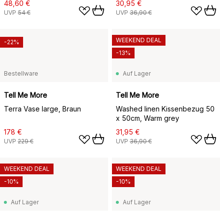
48,60 €
30,95 €
UVP
54 €
UVP
36,90 €
WEEKEND DEAL
-22%
-13%
Bestellware
Auf Lager
Tell Me More
Tell Me More
Terra Vase large, Braun
Washed linen Kissenbezug 50
x 50cm, Warm grey
178 €
31,95 €
UVP
229 €
UVP
36,90 €
WEEKEND DEAL
WEEKEND DEAL
-10%
-10%
Auf Lager
Auf Lager