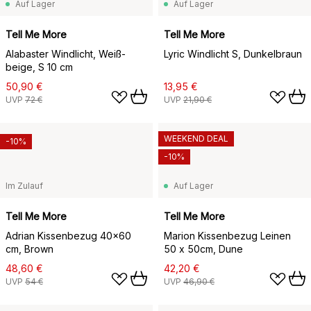
Auf Lager
Auf Lager
Tell Me More
Tell Me More
Alabaster Windlicht, Weiß-
Lyric Windlicht S, Dunkelbraun
beige, S 10 cm
50,90 €
13,95 €
UVP
72 €
UVP
21,90 €
WEEKEND DEAL
-10%
-10%
Im Zulauf
Auf Lager
Tell Me More
Tell Me More
Adrian Kissenbezug 40x60
Marion Kissenbezug Leinen
cm, Brown
50 x 50cm, Dune
48,60 €
42,20 €
UVP
54 €
UVP
46,90 €