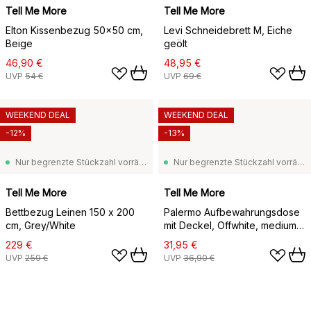
Tell Me More
Tell Me More
Elton Kissenbezug 50x50 cm,
Levi Schneidebrett M, Eiche
Beige
geölt
46,90 €
48,95 €
UVP
54 €
UVP
69 €
WEEKEND DEAL
WEEKEND DEAL
-12%
-13%
Nur begrenzte Stückzahl vorrätig
Nur begrenzte Stückzahl vorrätig
Tell Me More
Tell Me More
Bettbezug Leinen 150 x 200
Palermo Aufbewahrungsdose
cm, Grey/White
mit Deckel, Offwhite, medium
1,1 L
229 €
31,95 €
UVP
259 €
UVP
36,90 €