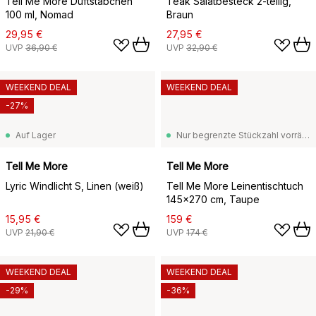
Tell Me More Duftstäbchen
Teak Salatbesteck 2-teilig,
100 ml, Nomad
Braun
29,95 €
27,95 €
UVP
36,90 €
UVP
32,90 €
WEEKEND DEAL
WEEKEND DEAL
-27%
Auf Lager
Nur begrenzte Stückzahl vorrätig
Tell Me More
Tell Me More
Lyric Windlicht S, Linen (weiß)
Tell Me More Leinentischtuch
145x270 cm, Taupe
15,95 €
159 €
UVP
21,90 €
UVP
174 €
WEEKEND DEAL
WEEKEND DEAL
-29%
-36%