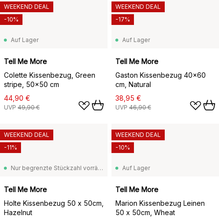
WEEKEND DEAL
WEEKEND DEAL
-10%
-17%
Auf Lager
Auf Lager
Tell Me More
Tell Me More
Colette Kissenbezug, Green
Gaston Kissenbezug 40x60
stripe, 50x50 cm
cm, Natural
44,90 €
38,95 €
UVP
49,90 €
UVP
46,90 €
WEEKEND DEAL
WEEKEND DEAL
-11%
-10%
Nur begrenzte Stückzahl vorrätig
Auf Lager
Tell Me More
Tell Me More
Holte Kissenbezug 50 x 50cm,
Marion Kissenbezug Leinen
Hazelnut
50 x 50cm, Wheat