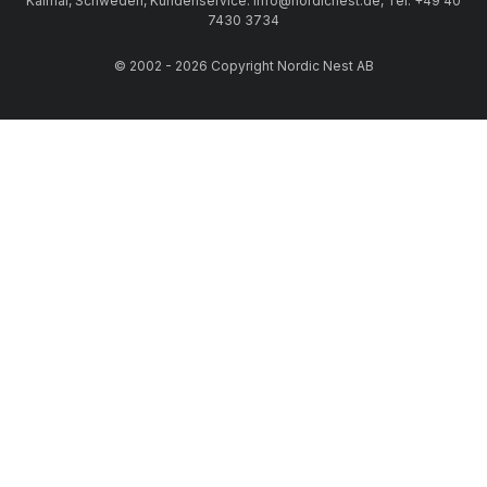
Kalmar, Schweden, Kundenservice: info@nordicnest.de, Tel: +49 40
7430 3734
© 2002 - 2026 Copyright Nordic Nest AB