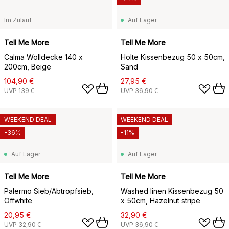
Im Zulauf
Auf Lager
Tell Me More
Tell Me More
Calma Wolldecke 140 x
Holte Kissenbezug 50 x 50cm,
200cm, Beige
Sand
104,90 €
27,95 €
UVP
139 €
UVP
36,90 €
WEEKEND DEAL
WEEKEND DEAL
-36%
-11%
Auf Lager
Auf Lager
Tell Me More
Tell Me More
Palermo Sieb/Abtropfsieb,
Washed linen Kissenbezug 50
Offwhite
x 50cm, Hazelnut stripe
20,95 €
32,90 €
UVP
32,90 €
UVP
36,90 €