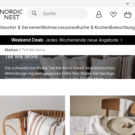
Geschirr & Servieren
Wohnaccessoires
Küche & Kochen
Beleuchtung
Weekend Deals:
Jedes Wochenende neue Angebote
Marken
/
Tell Me More
Tell Me More
Die schwedische Marke Tell Me More kreiert skandinavisches
Wohndesign mit dem gewissen Extra. Hier finden Sie trendige
Textilprodukte und Wohnaccessoires von Tell Me More.