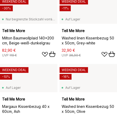
WEEKEND DEAL
WEEKEND DEAL
-30%
-11%
Nur begrenzte Stückzahl vorrätig
Auf Lager
Tell Me More
Tell Me More
Milton Baumwollplaid 140x200
Washed linen Kissenbezug 50
cm, Beige-weiß-dunkelgrau
x 50cm, Grey-white
82,90 €
32,90 €
UVP
119 €
UVP
36,90 €
WEEKEND DEAL
WEEKEND DEAL
-10%
-16%
Auf Lager
Auf Lager
Tell Me More
Tell Me More
Margaux Kissenbezug 40 x
Washed linen Kissenbezug 50
60cm, Ash
x 50cm, Olive