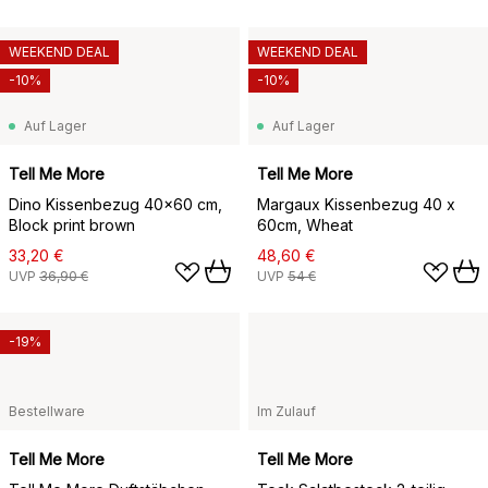
WEEKEND DEAL
WEEKEND DEAL
-10%
-10%
Auf Lager
Auf Lager
Tell Me More
Tell Me More
Dino Kissenbezug 40x60 cm,
Margaux Kissenbezug 40 x
Block print brown
60cm, Wheat
33,20 €
48,60 €
UVP
36,90 €
UVP
54 €
-19%
Bestellware
Im Zulauf
Tell Me More
Tell Me More