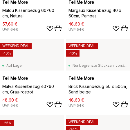
Tell Me More
Tell Me More
Malou Kissenbezug 60x60
Margaux Kissenbezug 40 x
cm, Natural
60cm, Pampas
57,60 €
48,60 €
UVP
64 €
UVP
54 €
WEEKEND DEAL
WEEKEND DEAL
-10%
-10%
Auf Lager
Nur begrenzte Stückzahl vorrätig
Tell Me More
Tell Me More
Malva Kissenbezug 40x60
Brick Kissenbezug 50 x 50cm,
cm, Grau-rostrot
Sand beige
48,60 €
48,60 €
UVP
54 €
UVP
54 €
WEEKEND DEAL
-25%
-24%