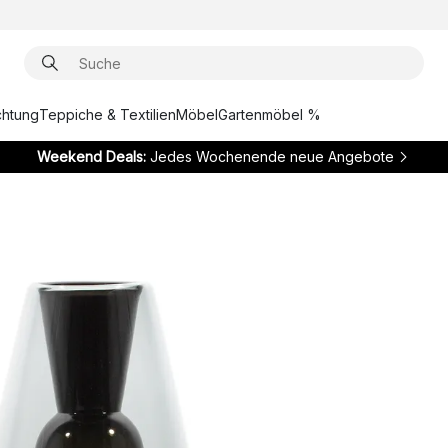
chtung
Teppiche & Textilien
Möbel
Gartenmöbel %
Weekend Deals:
Jedes Wochenende neue Angebote