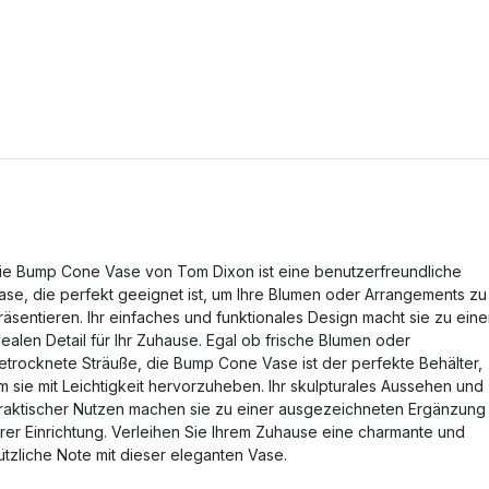
ie Bump Cone Vase von Tom Dixon ist eine benutzerfreundliche
ase, die perfekt geeignet ist, um Ihre Blumen oder Arrangements zu
räsentieren. Ihr einfaches und funktionales Design macht sie zu ein
dealen Detail für Ihr Zuhause. Egal ob frische Blumen oder
etrocknete Sträuße, die Bump Cone Vase ist der perfekte Behälter,
m sie mit Leichtigkeit hervorzuheben. Ihr skulpturales Aussehen und
raktischer Nutzen machen sie zu einer ausgezeichneten Ergänzung
hrer Einrichtung. Verleihen Sie Ihrem Zuhause eine charmante und
ützliche Note mit dieser eleganten Vase.