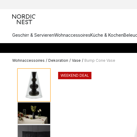
Geschirr & Servieren
Wohnaccessoires
Küche & Kochen
Beleu
Wohnaccessoires
/
Dekoration
/
Vase
/
Bump Cone Vase
WEEKEND DEAL