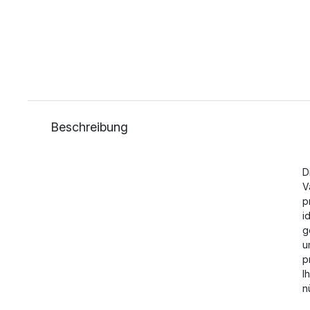
Beschreibung
D
V
p
i
g
u
p
I
n