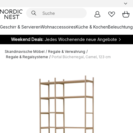
Geschirr & Servieren
Wohnaccessoires
Küche & Kochen
Beleuchtung
Weekend Deals:
Jedes Wochenende neue Angebote
Skandinavische Möbel
/
Regale & Verwahrung
/
Regale & Regalsysteme
/
Portal Bücherregal, Camel, 123 cm