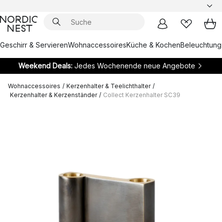
Geschirr & Servieren
Wohnaccessoires
Küche & Kochen
Beleuchtung
Weekend Deals:
Jedes Wochenende neue Angebote
Wohnaccessoires
/
Kerzenhalter & Teelichthalter
/
Kerzenhalter & Kerzenständer
/
Collect Kerzenhalter SC39