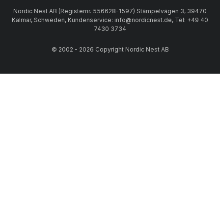
Nordic Nest AB (Registernr. 556628-1597) Stämpelvägen 3, 39470
Kalmar, Schweden, Kundenservice: info@nordicnest.de, Tel: +49 40
7430 3734
© 2002 - 2026 Copyright Nordic Nest AB