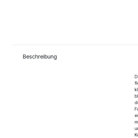
Beschreibung
D
f
k
b
d
F
e
m
u
K