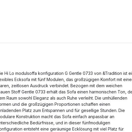
ie Hi Lo modulsoffa konfiguration G Gentle 0733 von &Tradition ist e
lexibles Ecksofa mit fünf Modulen, das großzügigen Komfort mit ein
laren, zeitlosen Ausdruck verbindet. Bezogen mit dem weichen
lauen Stoff Gentle 0733 erhält das Sofa einen harmonischen Ton, d
em Raum sowohl Eleganz als auch Ruhe verleiht. Die umhüllenden
ormen und die großzügigen Proportionen schaffen einen
inladenden Platz zum Entspannen und für gesellige Stunden. Die
odulare Konstruktion macht das Sofa einfach anpassbar an
nterschiedliche Bedürfnisse, und in dieser fünfmoduligen
onfiguration entsteht eine geräumige Ecklösung mit viel Platz für