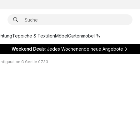
chtung
Teppiche & Textilien
Möbel
Gartenmöbel %
Weekend Deals:
Jedes Wochenende neue Angebote
nfiguration G Gentle 0733