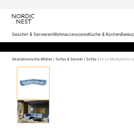
Geschirr & Servieren
Wohnaccessoires
Küche & Kochen
Beleu
Skandinavische Möbel
/
Sofas & Sessel
/
Sofas
/
Hi Lo Modulsofa co