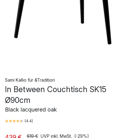
Sami Kallio
für
&Tradition
In Between Couchtisch SK15
Ø90cm
Black lacquered oak
(
4.4
)
619 €
UVP inkl. MwSt.
(-29%)
439 €