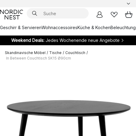
Geschirr & Servieren
Wohnaccessoires
Küche & Kochen
Beleuchtung
Weekend Deals:
Jedes Wochenende neue Angebote
Skandinavische Möbel
/
Tische
/
Couchtisch
/
In Between Couchtisch SK15 Ø90cm