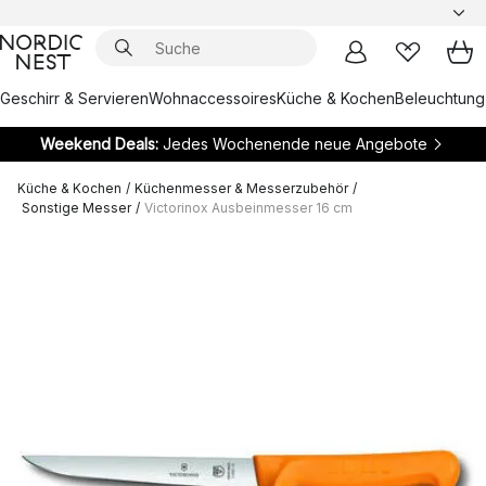
Geschirr & Servieren
Wohnaccessoires
Küche & Kochen
Beleuchtung
Weekend Deals:
Jedes Wochenende neue Angebote
Küche & Kochen
/
Küchenmesser & Messerzubehör
/
Sonstige Messer
/
Victorinox Ausbeinmesser 16 cm