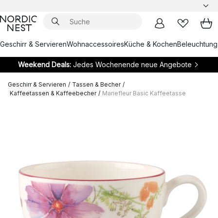
Geschirr & Servieren
Wohnaccessoires
Küche & Kochen
Beleuchtung
Weekend Deals:
Jedes Wochenende neue Angebote
Geschirr & Servieren
/
Tassen & Becher
/
Kaffeetassen & Kaffeebecher
/
Mariefleur Basic Kaffeetasse