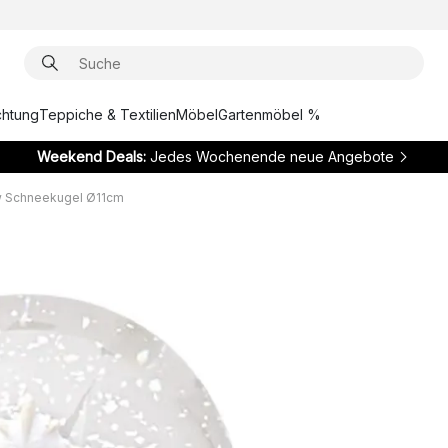
chtung
Teppiche & Textilien
Möbel
Gartenmöbel %
Weekend Deals:
Jedes Wochenende neue Angebote
w Schneekugel Ø11cm