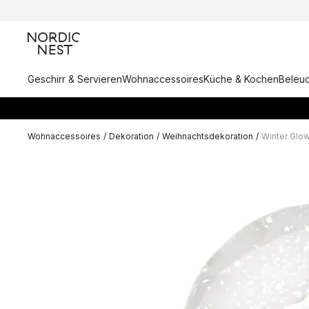
Geschirr & Servieren
Wohnaccessoires
Küche & Kochen
Beleu
Wohnaccessoires
/
Dekoration
/
Weihnachtsdekoration
/
Winter Glo