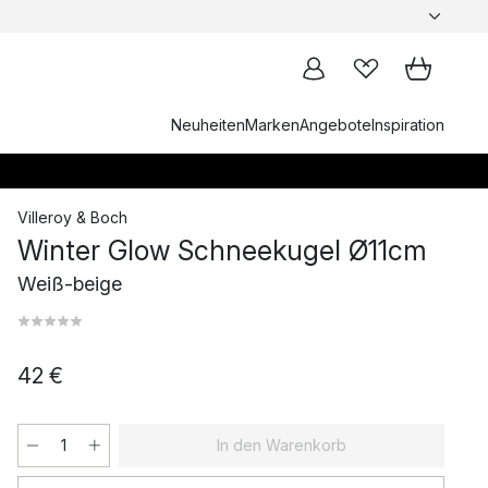
Neuheiten
Marken
Angebote
Inspiration
Villeroy & Boch
Winter Glow Schneekugel Ø11cm
Weiß-beige
42 €
In den Warenkorb