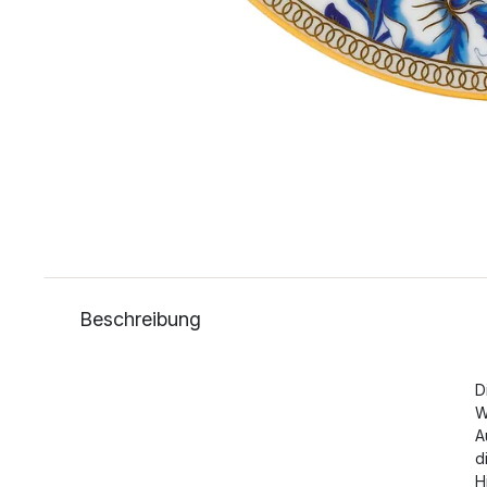
Beschreibung
D
W
A
d
H