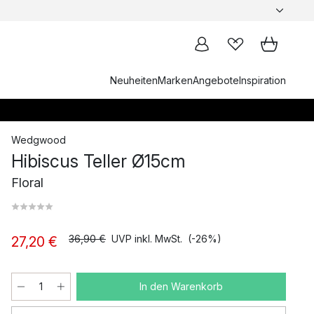
Neuheiten
Marken
Angebote
Inspiration
Wedgwood
Hibiscus Teller Ø15cm
Floral
36,90 €
UVP inkl. MwSt.
(-26%)
27,20 €
In den Warenkorb