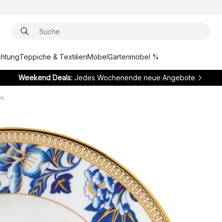
chtung
Teppiche & Textilien
Möbel
Gartenmöbel %
Weekend Deals:
Jedes Wochenende neue Angebote
cm