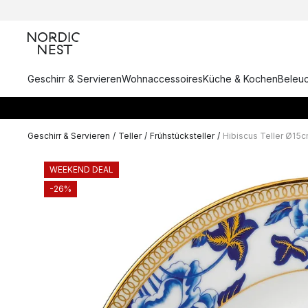
Geschirr & Servieren
Wohnaccessoires
Küche & Kochen
Beleu
Geschirr & Servieren
/
Teller
/
Frühstücksteller
/
Hibiscus Teller Ø15
WEEKEND DEAL
-26%