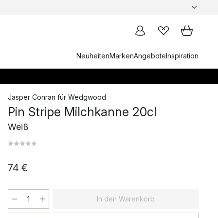
Neuheiten
Marken
Angebote
Inspiration
Jasper Conran
für
Wedgwood
Pin Stripe Milchkanne 20cl
Weiß
74 €
In den Warenkorb