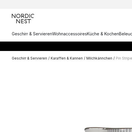
Geschirr & Servieren
Wohnaccessoires
Küche & Kochen
Beleu
Geschirr & Servieren
/
Karaffen & Kannen
/
Milchkännchen
/
Pin Strip