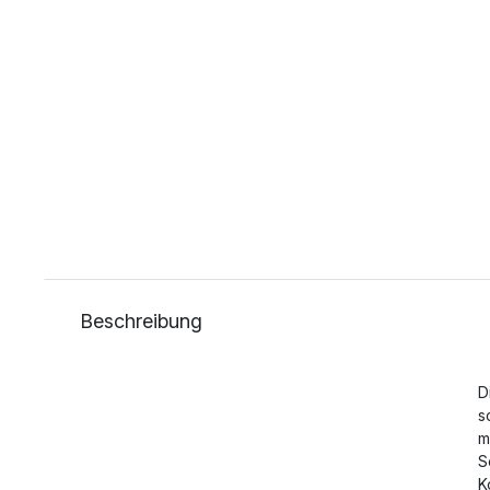
Beschreibung
D
s
m
S
K