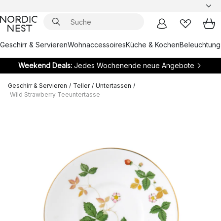
Geschirr & Servieren
Wohnaccessoires
Küche & Kochen
Beleuchtung
Weekend Deals:
Jedes Wochenende neue Angebote
Geschirr & Servieren
/
Teller
/
Untertassen
/
Wild Strawberry Teeuntertasse