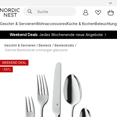
Geschirr & Servieren
Wohnaccessoires
Küche & Kochen
Beleuchtung
Weekend Deals:
Jedes Wochenende neue Angebote
Geschirr & Servieren
/
Besteck
/
Bestecksets
/
Denver Besteckset cromargan glänzend
WEEKEND DEAL
-50%