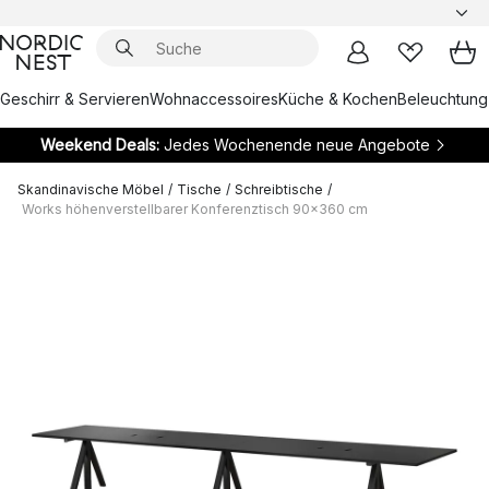
Geschirr & Servieren
Wohnaccessoires
Küche & Kochen
Beleuchtung
Weekend Deals:
Jedes Wochenende neue Angebote
Skandinavische Möbel
/
Tische
/
Schreibtische
/
Works höhenverstellbarer Konferenztisch 90x360 cm