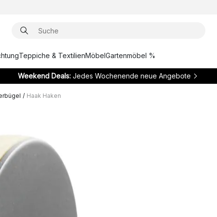
chtung
Teppiche & Textilien
Möbel
Gartenmöbel %
Weekend Deals:
Jedes Wochenende neue Angebote
erbügel
/
Haak Haken