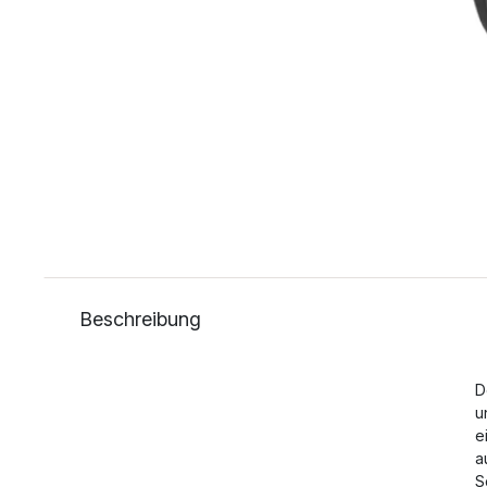
Beschreibung
D
u
e
a
S