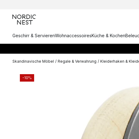
Geschirr & Servieren
Wohnaccessoires
Küche & Kochen
Beleu
Skandinavische Möbel
/
Regale & Verwahrung
/
Kleiderhaken & Kleid
-10%