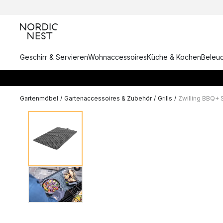
Geschirr & Servieren
Wohnaccessoires
Küche & Kochen
Beleu
Gartenmöbel
/
Gartenaccessoires & Zubehör
/
Grills
/
Zwilling BBQ+ 