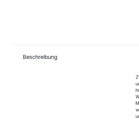
Beschreibung
Z
u
h
W
M
w
u