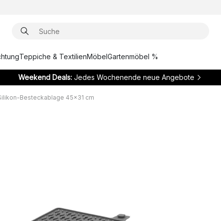
chtung
Teppiche & Textilien
Möbel
Gartenmöbel %
Weekend Deals:
Jedes Wochenende neue Angebote
Silikon-Besteckablage 45x31 cm