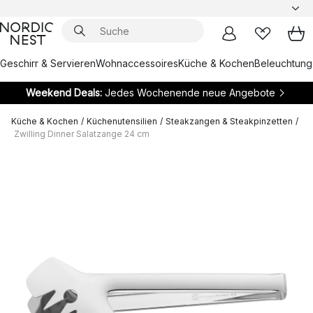
Geschirr & Servieren
Wohnaccessoires
Küche & Kochen
Beleuchtung
Weekend Deals:
Jedes Wochenende neue Angebote
Küche & Kochen
/
Küchenutensilien
/
Steakzangen & Steakpinzetten
/
Zwilling Dinner Salatzange 24 cm