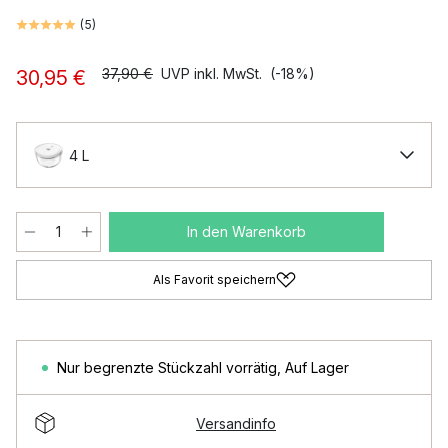
(
5
)
37,90 €
UVP inkl. MwSt.
(-18%)
30,95 €
4 L
In den Warenkorb
Als Favorit speichern
Nur begrenzte Stückzahl vorrätig
,
Auf Lager
Versandinfo