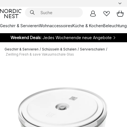
Geschirr & Servieren
Wohnaccessoires
Küche & Kochen
Beleuchtung
Weekend Deals:
Jedes Wochenende neue Angebote
Geschirr & Servieren
/
Schüsseln & Schalen
/
Servierschalen
/
Zwilling Fresh & save Vakuumschale Glas