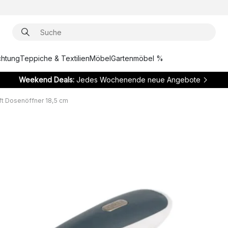
chtung
Teppiche & Textilien
Möbel
Gartenmöbel %
Weekend Deals:
Jedes Wochenende neue Angebote
ft Dosenöffner 18,5 cm