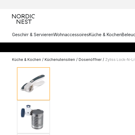
Geschirr & Servieren
Wohnaccessoires
Küche & Kochen
Beleu
Küche & Kochen
/
Küchenutensilien
/
Dosenöffner
/
Zyliss Lock-N-Li