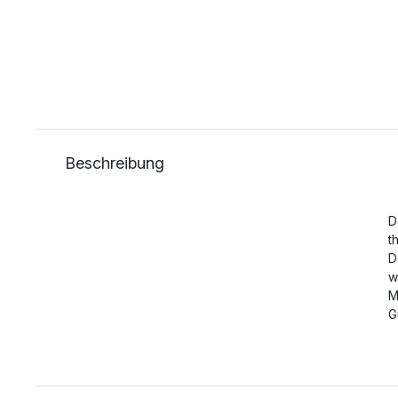
Beschreibung
D
t
D
w
M
G