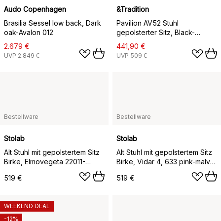
Audo Copenhagen
&Tradition
Brasilia Sessel low back, Dark
Pavilion AV52 Stuhl
oak-Avalon 012
gepolsterter Sitz, Black-
Ecriture 0640
2.679 €
441,90 €
UVP
2.849 €
UVP
509 €
Bestellware
Bestellware
Stolab
Stolab
Alt Stuhl mit gepolstertem Sitz
Alt Stuhl mit gepolstertem Sitz
Birke, Elmovegeta 22011-
Birke, Vidar 4, 633 pink-malva
Leichter mattlackiert
27
519 €
519 €
WEEKEND DEAL
-12%