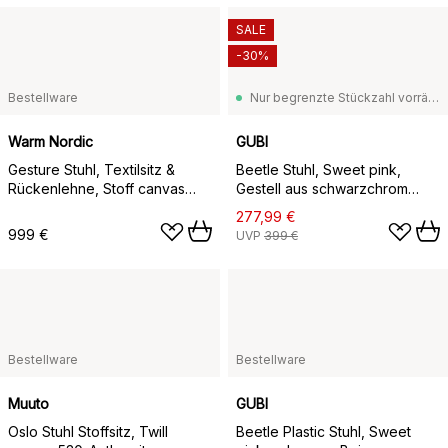
SALE
-30%
Bestellware
Nur begrenzte Stückzahl vorrätig
Warm Nordic
GUBI
Gesture Stuhl, Textilsitz &
Beetle Stuhl, Sweet pink,
Rückenlehne, Stoff canvas
Gestell aus schwarzchrom
566 peachy pink,
Stahl
277,99 €
Eichengestell teak geölt,
999 €
UVP
399 €
Textilsitz, Textilrückenlehne
Bestellware
Bestellware
Muuto
GUBI
Oslo Stuhl Stoffsitz, Twill
Beetle Plastic Stuhl, Sweet