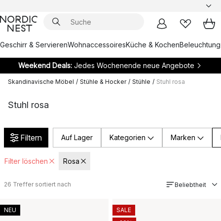
Geschirr & Servieren
Wohnaccessoires
Küche & Kochen
Beleuchtung
Weekend Deals:
Jedes Wochenende neue Angebote
Skandinavische Möbel
/
Stühle & Hocker
/
Stühle
/
Stuhl rosa
Stuhl rosa
Filtern
Auf Lager
Kategorien
Marken
Filter löschen
Rosa
26
Treffer sortiert nach
Beliebtheit
NEU
SALE