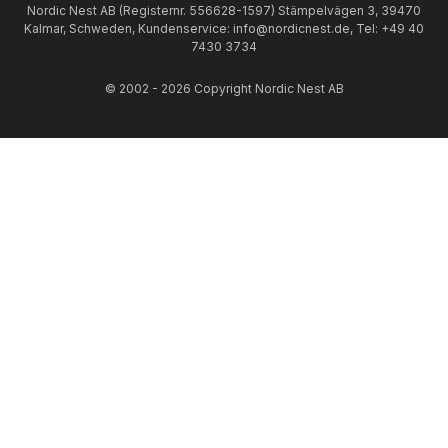
Nordic Nest AB (Registernr. 556628-1597) Stämpelvägen 3, 39470
Kalmar, Schweden, Kundenservice: info@nordicnest.de, Tel: +49 40
7430 3734
© 2002 - 2026 Copyright Nordic Nest AB