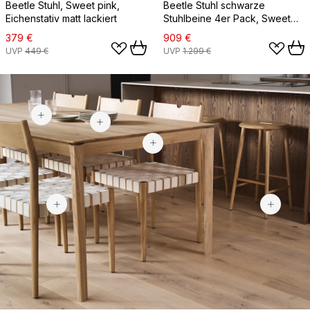
Beetle Stuhl, Sweet pink,
Beetle Stuhl schwarze
Eichenstativ matt lackiert
Stuhlbeine 4er Pack, Sweet
Pink
379 €
909 €
UVP
449 €
UVP
1.299 €
34 €
26,90 €
1.199 €
319 €
26