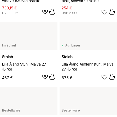
weave 530-Anthracite
pink, schwarze Beine
730,15 €
254 €
UVP
839 €
UVP
299 €
Im Zulauf
Auf Lager
Stolab
Stolab
Lilla Åland Stuhl, Malva 27
Lilla Åland Armlehnstuhl, Malva
(Birke)
27 (Birke)
467 €
675 €
Bestellware
Bestellware