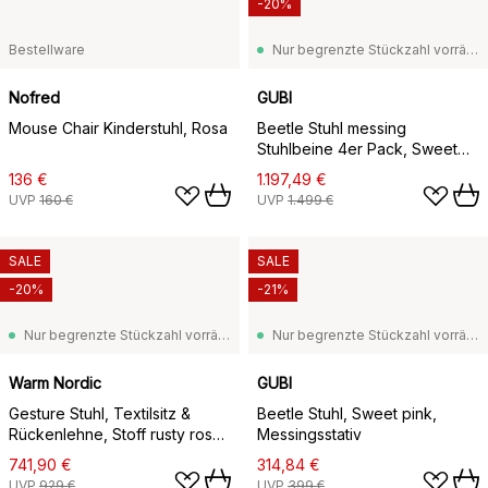
-20%
Bestellware
Nur begrenzte Stückzahl vorrätig
Nofred
GUBI
Mouse Chair Kinderstuhl, Rosa
Beetle Stuhl messing
Stuhlbeine 4er Pack, Sweet
Pink
136 €
1.197,49 €
UVP
160 €
UVP
1.499 €
SALE
SALE
-20%
-21%
Nur begrenzte Stückzahl vorrätig
Nur begrenzte Stückzahl vorrätig
Warm Nordic
GUBI
Gesture Stuhl, Textilsitz &
Beetle Stuhl, Sweet pink,
Rückenlehne, Stoff rusty rosé,
Messingsstativ
Rückenstütze Leder,
741,90 €
314,84 €
Buchengestell schwarz
UVP
929 €
UVP
399 €