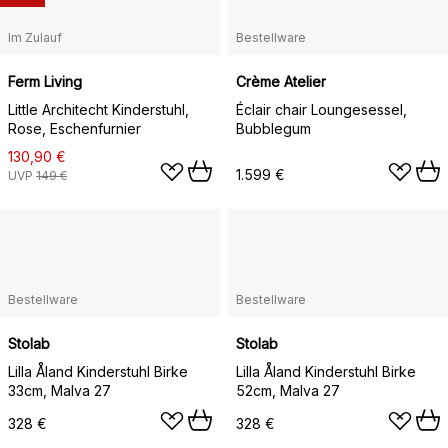
Im Zulauf
Bestellware
Ferm Living
Crème Atelier
Little Architecht Kinderstuhl,
Éclair chair Loungesessel,
Rose, Eschenfurnier
Bubblegum
130,90 €
1.599 €
UVP
149 €
Bestellware
Bestellware
Stolab
Stolab
Lilla Åland Kinderstuhl Birke
Lilla Åland Kinderstuhl Birke
33cm, Malva 27
52cm, Malva 27
328 €
328 €