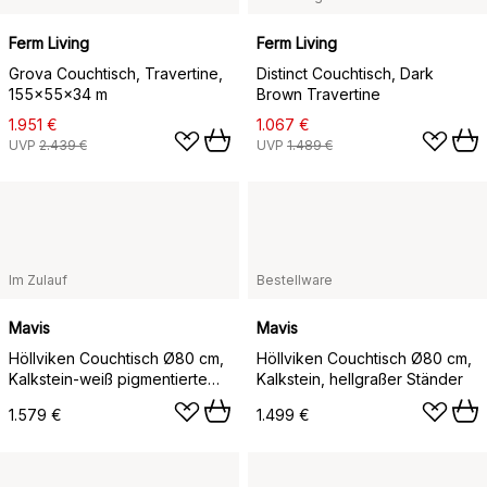
Ferm Living
Ferm Living
Grova Couchtisch, Travertine,
Distinct Couchtisch, Dark
155x55x34 m
Brown Travertine
1.951 €
1.067 €
UVP
2.439 €
UVP
1.489 €
Im Zulauf
Bestellware
Mavis
Mavis
Höllviken Couchtisch Ø80 cm,
Höllviken Couchtisch Ø80 cm,
Kalkstein-weiß pigmentierte
Kalkstein, hellgraßer Ständer
Eichenbeine
1.579 €
1.499 €