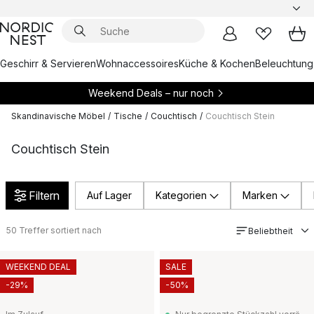
Geschirr & Servieren
Wohnaccessoires
Küche & Kochen
Beleuchtung
Weekend Deals – nur noch
Skandinavische Möbel
/
Tische
/
Couchtisch
/
Couchtisch Stein
Couchtisch Stein
Filtern
Auf Lager
Kategorien
Marken
50
Treffer sortiert nach
Beliebtheit
WEEKEND DEAL
SALE
-29%
-50%