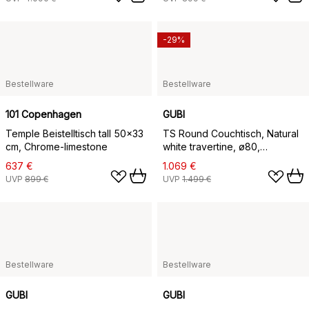
-29%
Bestellware
Bestellware
101 Copenhagen
GUBI
Temple Beistelltisch tall 50x33
TS Round Couchtisch, Natural
cm, Chrome-limestone
white travertine, ø80,
schwarzes Gestell
637 €
1.069 €
UVP
899 €
UVP
1.499 €
Bestellware
Bestellware
GUBI
GUBI