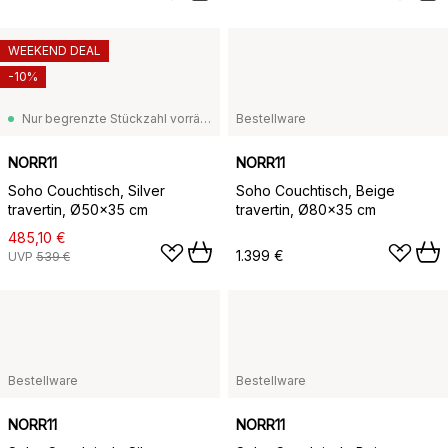
WEEKEND DEAL
-10%
Nur begrenzte Stückzahl vorrätig
Bestellware
NORR11
NORR11
Soho Couchtisch, Silver
Soho Couchtisch, Beige
travertin, Ø50x35 cm
travertin, Ø80x35 cm
485,10 €
1.399 €
UVP
539 €
Bestellware
Bestellware
NORR11
NORR11