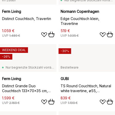
Im Zulauf
Nur begrenzte Stückzahl vorrätig
Ferm Living
Normann Copenhagen
Distinct Couchtisch, Travertin
Edge Couchtisch klein,
Travertine
1.059 €
519 €
UVP
1.489 €
UVP
1.035 €
WEEKEND DEAL
-30%
-26%
Nur begrenzte Stückzahl vorrätig
Bestellware
Ferm Living
GUBI
Distinct Grande Duo
TS Round Couchtisch, Natural
Couchtisch 133x70x35 cm,
white travertine, ø55,
Travertine
schwarzes Gestell
1.599 €
839 €
UVP
2.169 €
UVP
1.199 €