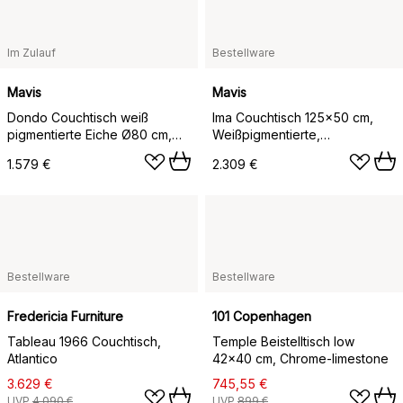
Im Zulauf
Bestellware
Mavis
Mavis
Dondo Couchtisch weiß
Ima Couchtisch 125x50 cm,
pigmentierte Eiche Ø80 cm,
Weißpigmentierte,
Gehobelter Kalkstein
mattlackierte Eiche, Kalkstein
1.579 €
2.309 €
Bestellware
Bestellware
Fredericia Furniture
101 Copenhagen
Tableau 1966 Couchtisch,
Temple Beistelltisch low
Atlantico
42x40 cm, Chrome-limestone
3.629 €
745,55 €
UVP
4.090 €
UVP
899 €