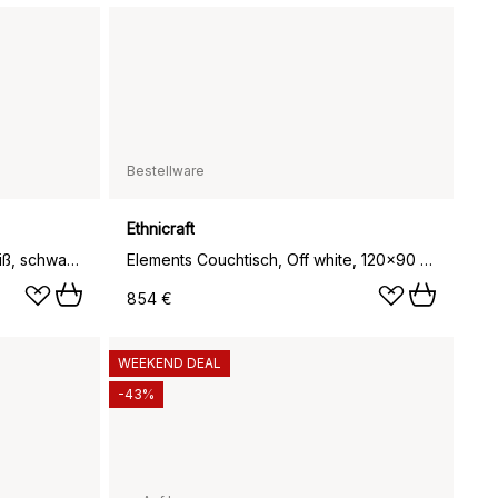
Bestellware
Ethnicraft
Spider Couchtisch, Marmor weiß, schwarzes Gestell
Elements Couchtisch, Off white, 120×90 cm
854 €
WEEKEND DEAL
-43%