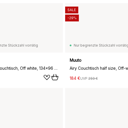
SALE
-29%
nzte Stückzahl vorrätig
Nur begrenzte Stückzahl vorräti
Muuto
Elements Couchtisch, Off white, 134×96 cm
Airy Couchtisch half size, Off-
184 €
UVP
259 €