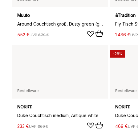
Muuto
&Tradition
Around Couchtisch groß, Dusty green (grün)
552 €
1.486 €
UVP
679 €
UV
-28%
Bestellware
Bestellware
NORR11
NORR11
Duke Couchtisch medium, Antique white
Duke Couch
233 €
469 €
UVP
369 €
UVP