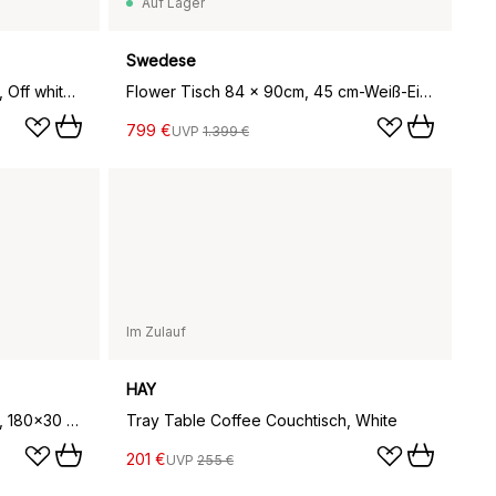
Auf Lager
Swedese
CPH20 2.0 Couchtisch Ø50 cm, Off white linoleum-lacq. oak
Flower Tisch 84 x 90cm, 45 cm-Weiß-Eichenkante-Chromgestell
799 €
UVP
1.399 €
Im Zulauf
HAY
Elements Couchtisch, Off white, 180x30 cm
Tray Table Coffee Couchtisch, White
201 €
UVP
255 €