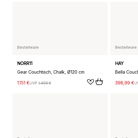
Bestellware
Bestellware
NORR11
HAY
Gear Couchtisch, Chalk, Ø120 cm
Bella Couc
1.151 €
398,99 €
UVP
1.499 €
U