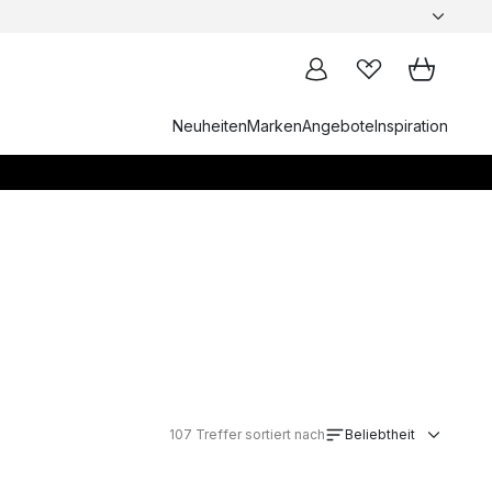
Neuheiten
Marken
Angebote
Inspiration
107
Treffer sortiert nach
Beliebtheit