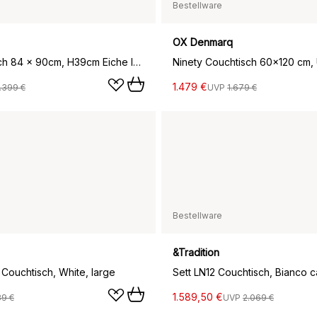
Bestellware
OX Denmarq
Flower Tisch 84 x 90cm, H39cm Eiche lackiert
1.479 €
.399 €
UVP
1.679 €
Bestellware
&Tradition
 Couchtisch, White, large
1.589,50 €
39 €
UVP
2.069 €