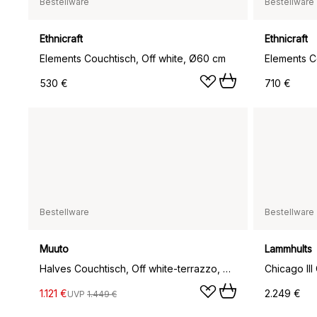
Bestellware
Bestellware
Ethnicraft
Ethnicraft
Elements Couchtisch, Off white, Ø60 cm
Elements C
530 €
710 €
Bestellware
Bestellware
Muuto
Lammhults
Halves Couchtisch, Off white-terrazzo, Ø85 cm
1.121 €
2.249 €
UVP
1.449 €