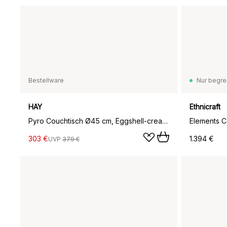
Bestellware
Nur begre
HAY
Ethnicraft
Pyro Couchtisch Ø45 cm, Eggshell-cream white
303 €
1.394 €
UVP
379 €