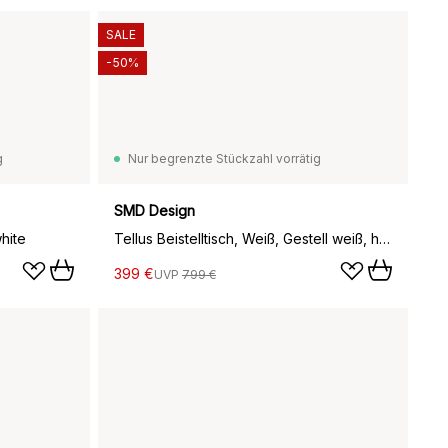
SALE
-50%
g
Nur begrenzte Stückzahl vorrätig
SMD Design
white
Tellus Beistelltisch, Weiß, Gestell weiß, h41 d100
399 €
UVP
799 €