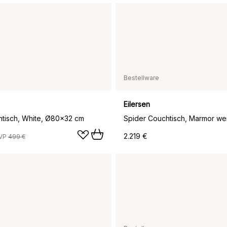
Bestellware
Eilersen
htisch, White, Ø80x32 cm
2.219 €
VP
499 €