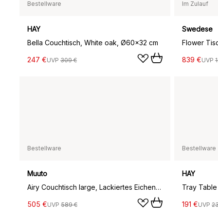
Bestellware
Im Zulauf
HAY
Swedese
Bella Couchtisch, White oak, Ø60x32 cm
247 €
839 €
UVP
309 €
UVP
1
Bestellware
Bestellware
Muuto
HAY
Airy Couchtisch large, Lackiertes Eichenfurnier-off white
Tray Table
505 €
191 €
UVP
589 €
UVP
2