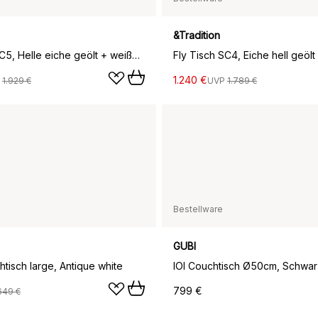
&Tradition
Fly Tisch SC5, Helle eiche geölt + weißer marmor
1.240 €
P
1.929 €
UVP
1.789 €
Bestellware
GUBI
tisch large, Antique white
799 €
649 €