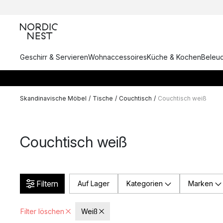
Geschirr & Servieren
Wohnaccessoires
Küche & Kochen
Beleu
Skandinavische Möbel
/
Tische
/
Couchtisch
/
Couchtisch weiß
Couchtisch weiß
Filtern
Auf Lager
Kategorien
Marken
Filter löschen
Weiß