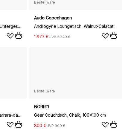
Bestellware
Audo Copenhagen
Ninety Couchtisch 60x120 cm, Untergestell smoked oak, Weißer marmor
Androgyne Loungetisch, Walnut-Calacatta viola
1.877 €
UVP
2.729 €
Bestellware
NORR11
Sett LN12 Couchtisch, Bianco carrara-dark chrome
Gear Couchtisch, Chalk, 100x100 cm
800 €
UVP
999 €