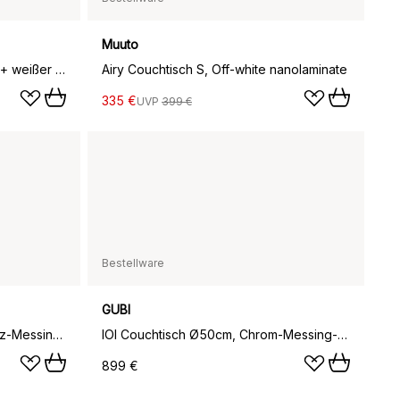
Muuto
Fly Tisch SC4, Eiche hell geölt + weißer Marmor
Airy Couchtisch S, Off-white nanolaminate
335 €
UVP
399 €
Bestellware
GUBI
IOI Couchtisch Ø50cm, Schwarz-Messing-weißer Marmor
IOI Couchtisch Ø50cm, Chrom-Messing-weißer Marmor
899 €