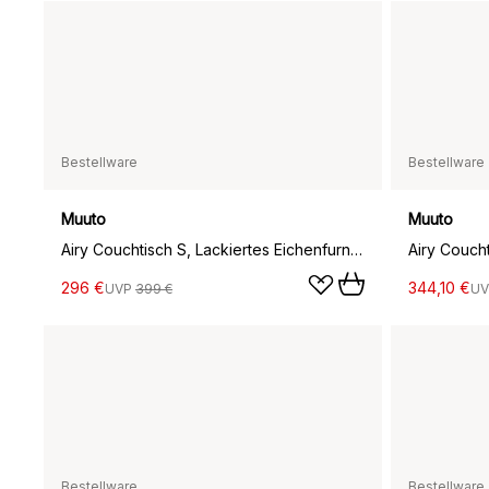
Bestellware
Bestellware
Muuto
Muuto
Airy Couchtisch S, Lackiertes Eichenfurnier-off white
296 €
344,10 €
UVP
399 €
U
Bestellware
Bestellware