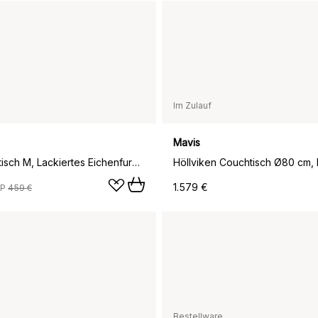
Im Zulauf
Mavis
Airy Couchtisch M, Lackiertes Eichenfurnier-off white
1.579 €
VP
459 €
Bestellware