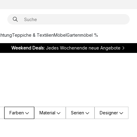
chtung
Teppiche & Textilien
Möbel
Gartenmöbel %
Weekend Deals:
Jedes Wochenende neue Angebote
Farben
Material
Serien
Designer