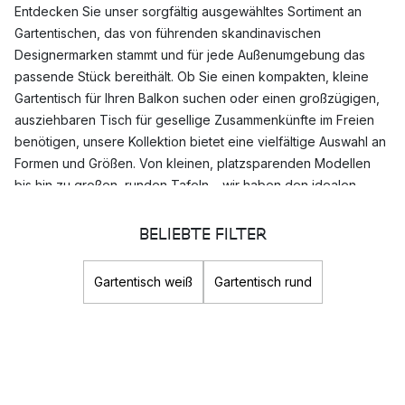
Entdecken Sie unser sorgfältig ausgewähltes Sortiment an
Gartentischen, das von führenden skandinavischen
Designermarken stammt und für jede Außenumgebung das
passende Stück bereithält. Ob Sie einen kompakten, kleine
Gartentisch für Ihren Balkon suchen oder einen großzügigen,
ausziehbaren Tisch für gesellige Zusammenkünfte im Freien
benötigen, unsere Kollektion bietet eine vielfältige Auswahl an
Formen und Größen. Von kleinen, platzsparenden Modellen
bis hin zu großen, runden Tafeln – wir haben den idealen
Tisch für Ihre spezifischen Bedürfnisse.
BELIEBTE FILTER
Wetterfestigkeit und Langlebigkeit
Unsere Gartentische zeichnen sich durch ihre
Gartentisch weiß
Gartentisch rund
außergewöhnliche Wetterfestigkeit und Langlebigkeit aus.
Gefertigt aus hochwertigen Materialien wie robustem Holz und
widerstandsfähigem Metall, sind diese Tische speziell dafür
konzipiert, den wechselhaften Bedingungen des
Außenbereichs standzuhalten. Dank dieser sorgfältigen