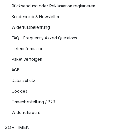
Gartentischen bietet die perfekte Lösung. Neben der
Rücksendung oder Reklamation registrieren
traditionellen rechteckigen Form bieten wir auch runde und
Kundenclub & Newsletter
ausziehbare Modelle an, die Flexibilität für jede Gelegenheit
und jede Gästeanzahl bieten. So wird jeder Moment im Freien
Widerrufsbelehrung
zu einem besonderen Erlebnis.
FAQ - Frequently Asked Questions
Entdecken Sie Ihren idealen Gartentisch
Lieferinformation
Tauchen Sie ein in die Welt skandinavischer Outdoormöbel
Paket verfolgen
und entdecken Sie den Gartentisch, der nicht nur durch seine
wetterfeste Beschaffenheit und Langlebigkeit überzeugt,
AGB
sondern auch durch sein zeitloses Design. Mit unserem
Datenschutz
vielfältigen Angebot an Gartentischen von renommierten
skandinavischen Designermarken finden Sie sicher das
Cookies
perfekte Stück, um Ihren Außenbereich zu bereichern und Ihre
Firmenbestellung / B2B
Zeit im Freien noch genussvoller zu gestalten.
Widerrufsrecht
SORTIMENT