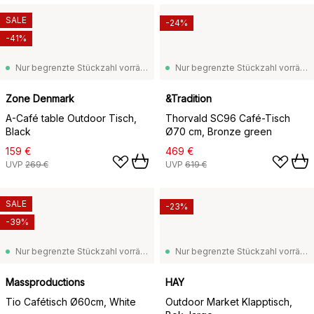
SALE
-24%
-41%
Nur begrenzte Stückzahl vorrätig
Nur begrenzte Stückzahl vorrätig
Zone Denmark
&Tradition
A-Café table Outdoor Tisch,
Thorvald SC96 Café-Tisch
Black
Ø70 cm, Bronze green
159 €
469 €
UVP
269 €
UVP
619 €
SALE
-23%
-39%
Nur begrenzte Stückzahl vorrätig
Nur begrenzte Stückzahl vorrätig
Massproductions
HAY
Tio Cafétisch Ø60cm, White
Outdoor Market Klapptisch,