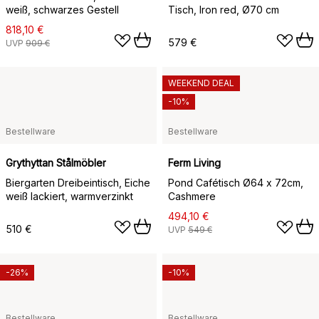
weiß, schwarzes Gestell
Tisch, Iron red, Ø70 cm
818,10 €
579 €
UVP
909 €
WEEKEND DEAL
-10%
Bestellware
Bestellware
Grythyttan Stålmöbler
Ferm Living
Biergarten Dreibeintisch, Eiche
Pond Cafétisch Ø64 x 72cm,
weiß lackiert, warmverzinkt
Cashmere
494,10 €
510 €
UVP
549 €
-26%
-10%
Bestellware
Bestellware