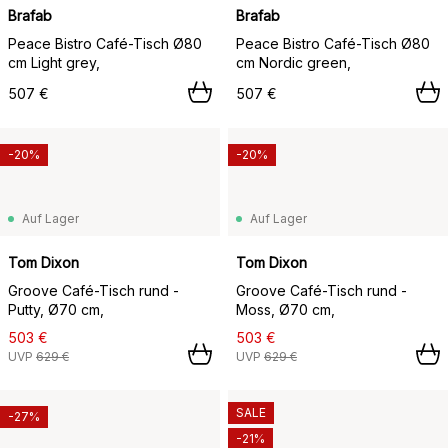
Brafab
Brafab
Peace Bistro Café-Tisch Ø80
Peace Bistro Café-Tisch Ø80
cm Light grey,
cm Nordic green,
507 €
507 €
-20%
-20%
Auf Lager
Auf Lager
Tom Dixon
Tom Dixon
Groove Café-Tisch rund -
Groove Café-Tisch rund -
Putty, Ø70 cm,
Moss, Ø70 cm,
503 €
503 €
UVP
629 €
UVP
629 €
SALE
-27%
-21%