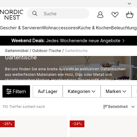
Geschirr & Servieren
Wohnaccessoires
Küche & Kochen
Beleuchtung
Weekend Deals:
Jedes Wochenende neue Angebote
Gartenmöbel
/
Outdoor-Tische
/
Gartentische
Gartentische
Bei uns finden Sie eine breite Auswahl an exklusiven Gartentischen
aus wetterfesten Materialien wie Holz, Glas oder Metall von
skandinavischen Marken. Hochwertiges Design trifft zeitlose Eleganz.
Filtern
Auf Lager
Kategorien
Marken
110
Treffer sortiert nach
Beliebtheit
-26%
-24%