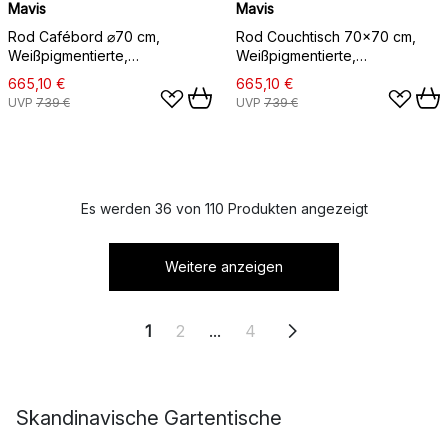
Mavis
Mavis
Rod Cafébord ⌀70 cm,
Rod Couchtisch 70x70 cm,
Weißpigmentierte,
Weißpigmentierte,
mattlackierte Eiche
mattlackierte Eiche
665,10 €
665,10 €
UVP
739 €
UVP
739 €
Es werden 36 von 110 Produkten angezeigt
Weitere anzeigen
1
2
...
4
Skandinavische Gartentische