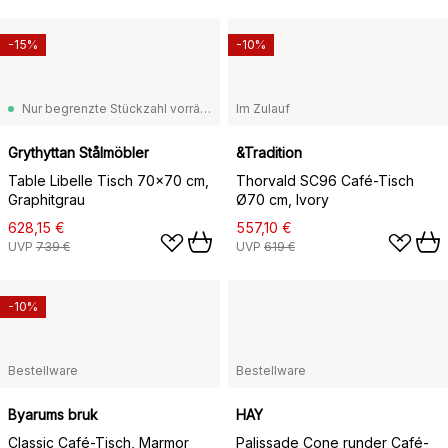
-15%
-10%
Nur begrenzte Stückzahl vorrätig
Im Zulauf
Grythyttan Stålmöbler
&Tradition
Table Libelle Tisch 70x70 cm,
Thorvald SC96 Café-Tisch
Graphitgrau
Ø70 cm, Ivory
628,15 €
557,10 €
UVP
739 €
UVP
619 €
-10%
Bestellware
Bestellware
Byarums bruk
HAY
Classic Café-Tisch, Marmor
Palissade Cone runder Café-