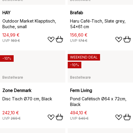
HAY
Brafab
Outdoor Market Klapptisch,
Haru Café-Tisch, Slate grey,
Buche, small
54x61 cm
124,99 €
156,60 €
UVP
169 €
UVP
174 €
WEEKEND DEAL
-10%
-10%
Bestellware
Bestellware
Zone Denmark
Ferm Living
Disc Tisch Ø70 cm, Black
Pond Cafétisch Ø64 x 72cm,
Black
242,10 €
494,10 €
UVP
269 €
UVP
549 €