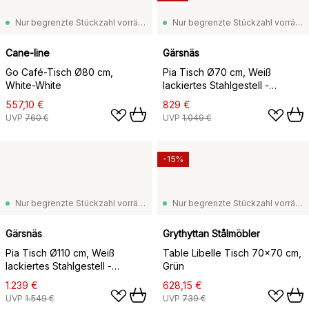
Nur begrenzte Stückzahl vorrätig
Nur begrenzte Stückzahl vorrätig
Cane-line
Gärsnäs
Go Café-Tisch Ø80 cm,
Pia Tisch Ø70 cm, Weiß
White-White
lackiertes Stahlgestell -
geöltes Eichenholz
557,10 €
829 €
UVP
760 €
UVP
1.049 €
-15%
Nur begrenzte Stückzahl vorrätig
Nur begrenzte Stückzahl vorrätig
Gärsnäs
Grythyttan Stålmöbler
Pia Tisch Ø110 cm, Weiß
Table Libelle Tisch 70x70 cm,
lackiertes Stahlgestell -
Grün
geöltes Eichenholz
1.239 €
628,15 €
UVP
1.549 €
UVP
739 €