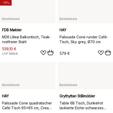
-10%
Bestellware
Bestellware
FDB Møbler
HAY
M26 Lilleø Balkontisch, Teak-
Palissade Cone runder Café-
rostfreier Stahl
Tisch, Sky grey, Ø70 cm
539,10 €
579 €
UVP
599 €
Bestellware
Bestellware
HAY
Grythyttan Stålmöbler
Palissade Cone quadratischer
Table 6B Tisch, Dunkelrot
Café-Tisch 65x65 cm, Cream
lackierte Eiche-schwarzes
white
Gestell, Ø60 cm