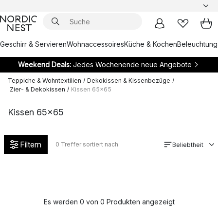
Geschirr & Servieren
Wohnaccessoires
Küche & Kochen
Beleuchtung
Weekend Deals:
Jedes Wochenende neue Angebote
Teppiche & Wohntextilien
/
Dekokissen & Kissenbezüge
/
Zier- & Dekokissen
/
Kissen 65x65
Kissen 65x65
Filtern
0
Treffer sortiert nach
Beliebtheit
Es werden 0 von 0 Produkten angezeigt