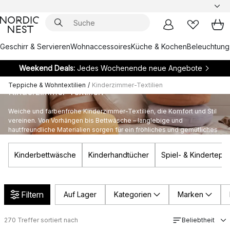
Geschirr & Servieren
Wohnaccessoires
Küche & Kochen
Beleuchtung
Weekend Deals:
Jedes Wochenende neue Angebote
Teppiche & Wohntextilien
/
Kinderzimmer-Textilien
Kinderzimmer-Textilien
Weiche und farbenfrohe Kinderzimmer-Textilien, die Komfort und Stil
vereinen. Von Vorhängen bis Bettwäsche – langlebige und
hautfreundliche Materialien sorgen für ein fröhliches und gemütliches
Ambiente.
Kinderbettwäsche
Kinderhandtücher
Spiel- & Kindertepp
Filtern
Auf Lager
Kategorien
Marken
270
Treffer sortiert nach
Beliebtheit