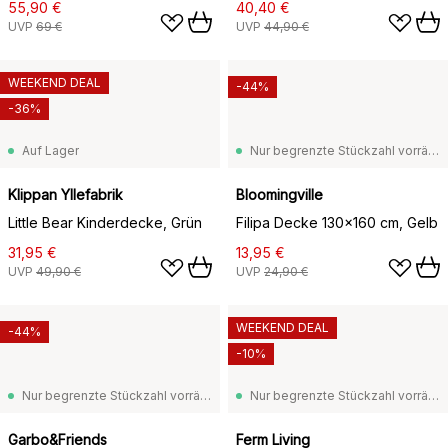
55,90 €
40,40 €
UVP
69 €
UVP
44,90 €
WEEKEND DEAL
-44%
-36%
Auf Lager
Nur begrenzte Stückzahl vorrätig
Klippan Yllefabrik
Bloomingville
Little Bear Kinderdecke, Grün
Filipa Decke 130x160 cm, Gelb
31,95 €
13,95 €
UVP
49,90 €
UVP
24,90 €
WEEKEND DEAL
-44%
-10%
Nur begrenzte Stückzahl vorrätig
Nur begrenzte Stückzahl vorrätig
Garbo&Friends
Ferm Living