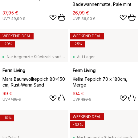
Badewannenmatte, Pale mint
37,95 €
26,99 €
UVP
49,90 €
UVP
36,90 €
WEEKEND DEAL
WEEKEND DEAL
-29%
-25%
Nur begrenzte Stückzahl vorrätig
Auf Lager
Ferm Living
Ferm Living
Mara Baumwollteppich 80x150
Kelim Teppich 70 x 180cm,
cm, Rust-Warm Sand
Merge
99 €
104 €
UVP
139 €
UVP
139 €
WEEKEND DEAL
-10%
-33%
Im Zulauf
Nur begrenzte Stückzahl vorrätig