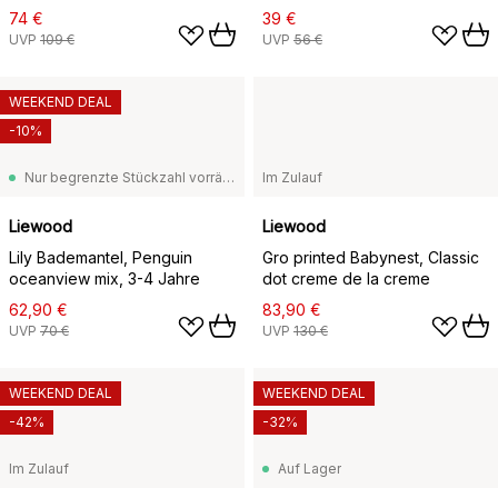
74 €
39 €
UVP
109 €
UVP
56 €
WEEKEND DEAL
-10%
Nur begrenzte Stückzahl vorrätig
Im Zulauf
Liewood
Liewood
Lily Bademantel, Penguin
Gro printed Babynest, Classic
oceanview mix, 3-4 Jahre
dot creme de la creme
62,90 €
83,90 €
UVP
70 €
UVP
130 €
WEEKEND DEAL
WEEKEND DEAL
-42%
-32%
Im Zulauf
Auf Lager