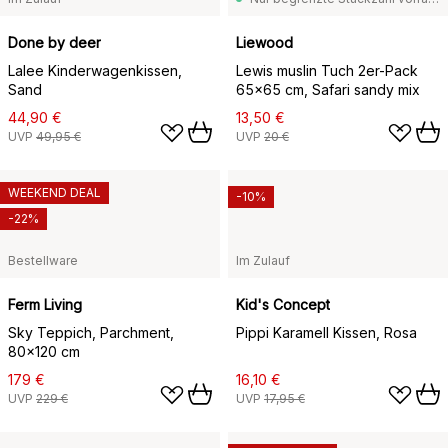
Done by deer
Liewood
Lalee Kinderwagenkissen,
Lewis muslin Tuch 2er-Pack
Sand
65x65 cm, Safari sandy mix
44,90 €
13,50 €
UVP
49,95 €
UVP
20 €
WEEKEND DEAL
-10%
-22%
Bestellware
Im Zulauf
Ferm Living
Kid's Concept
Sky Teppich, Parchment,
Pippi Karamell Kissen, Rosa
80x120 cm
179 €
16,10 €
UVP
229 €
UVP
17,95 €