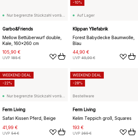
-10%
Nur begrenzte Stückzahl vorrätig
Auf Lager
Garbo&Friends
Klippan Yllefabrik
Mellow Bettüberwurf double,
Forest Babydecke Baumwolle,
Kale, 160x260 cm
Blau
105,90 €
44,90 €
UVP
185 €
UVP
49,90 €
WEEKEND DEAL
WEEKEND DEAL
-22%
-28%
Nur begrenzte Stückzahl vorrätig
Bestellware
Ferm Living
Ferm Living
Safari Kissen Pferd, Beige
Kelim Teppich groß, Squares
41,99 €
193 €
UVP
54 €
UVP
269 €