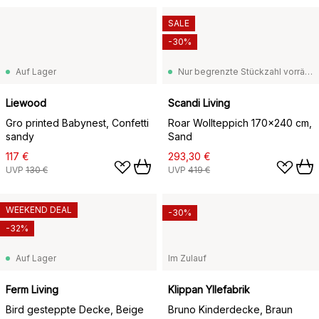
SALE
-30%
Auf Lager
Nur begrenzte Stückzahl vorrätig
Liewood
Scandi Living
Gro printed Babynest, Confetti
Roar Wollteppich 170x240 cm,
sandy
Sand
117 €
293,30 €
UVP
130 €
UVP
419 €
WEEKEND DEAL
-30%
-32%
Auf Lager
Im Zulauf
Ferm Living
Klippan Yllefabrik
Bird gesteppte Decke, Beige
Bruno Kinderdecke, Braun