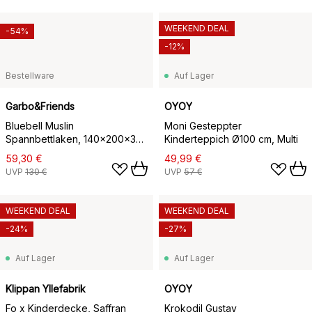
WEEKEND DEAL
-54%
-12%
Bestellware
Auf Lager
Garbo&Friends
OYOY
Bluebell Muslin
Moni Gesteppter
Spannbettlaken, 140x200x30
Kinderteppich Ø100 cm, Multi
cm
59,30 €
49,99 €
UVP
130 €
UVP
57 €
WEEKEND DEAL
WEEKEND DEAL
-24%
-27%
Auf Lager
Auf Lager
Klippan Yllefabrik
OYOY
Fo x Kinderdecke, Saffran
Krokodil Gustav