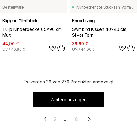
Bestellware
Nur begrenzte Stückzahl vorrätig
Klippan Yllefabrik
Ferm Living
Tulip Kinderdecke 65x90 cm,
Swif bird Kissen 40x40 cm,
Multi
Silver Fern
44,90 €
39,90 €
UVP
49,90 €
UVP
44,90 €
Es werden 36 von 270 Produkten angezeigt
Weitere anzeigen
1
2
...
8