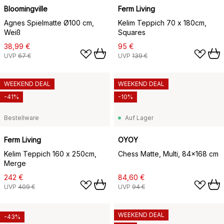
Bloomingville
Ferm Living
Agnes Spielmatte Ø100 cm,
Kelim Teppich 70 x 180cm,
Weiß
Squares
38,99 €
95 €
UVP
67 €
UVP
139 €
WEEKEND DEAL
WEEKEND DEAL
-41%
-10%
Bestellware
Auf Lager
Ferm Living
OYOY
Kelim Teppich 160 x 250cm,
Chess Matte, Multi, 84x168 cm
Merge
242 €
84,60 €
UVP
409 €
UVP
94 €
WEEKEND DEAL
-43%