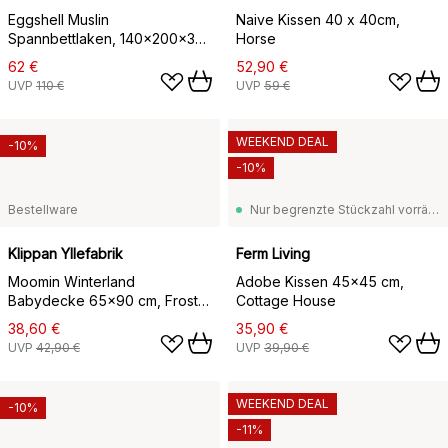
Eggshell Muslin
Naive Kissen 40 x 40cm,
Spannbettlaken, 140x200x30
Horse
cm
62 €
52,90 €
UVP
110 €
UVP
59 €
WEEKEND DEAL
-10%
-10%
Bestellware
Nur begrenzte Stückzahl vorrätig
Klippan Yllefabrik
Ferm Living
Moomin Winterland
Adobe Kissen 45x45 cm,
Babydecke 65x90 cm, Frost
Cottage House
green
38,60 €
35,90 €
UVP
42,90 €
UVP
39,90 €
WEEKEND DEAL
-10%
-11%