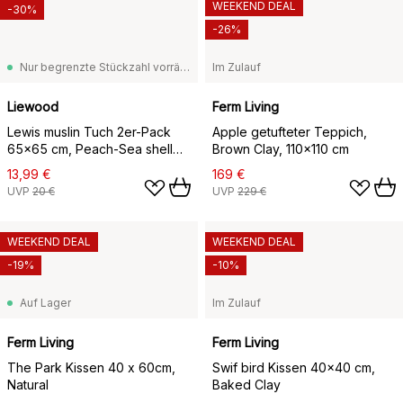
WEEKEND DEAL
-30%
-26%
Nur begrenzte Stückzahl vorrätig
Im Zulauf
Liewood
Ferm Living
Lewis muslin Tuch 2er-Pack
Apple getufteter Teppich,
65x65 cm, Peach-Sea shell
Brown Clay, 110x110 cm
mix
13,99 €
169 €
UVP
20 €
UVP
229 €
WEEKEND DEAL
WEEKEND DEAL
-19%
-10%
Auf Lager
Im Zulauf
Ferm Living
Ferm Living
The Park Kissen 40 x 60cm,
Swif bird Kissen 40x40 cm,
Natural
Baked Clay