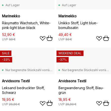
Auf Lager
Auf Lager
Marimekko
Marimekko
Räsymatto Wachstuch, White-
Unikko Stoff, Light blue-
pink-light blue-black
bomullssatin
52,90 €
49,40 €
UVP
59 €
UVP
59 €
SALE
WEEKEND DEAL
-33%
-37%
Nur begrenzte Stückzahl vorrätig
Nur begrenzte Stückzahl vorrätig
Arvidssons Textil
Arvidssons Textil
Leksand bedruckter Stoff,
Bergwanderung Stoff, Blau-
Schwarz
grün
19,95 €
18,95 €
UVP
29,90 €
UVP
29,90 €