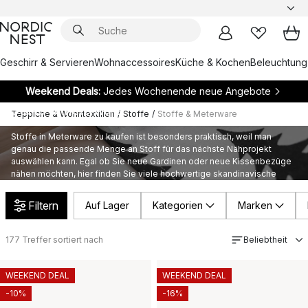
Geschirr & Servieren
Wohnaccessoires
Küche & Kochen
Beleuchtung
Weekend Deals:
Jedes Wochenende neue Angebote
Stoffe & Meterware
Teppiche & Wohntextilien
/
Stoffe
/
Stoffe & Meterware
Stoffe in Meterware zu kaufen ist besonders praktisch, weil man
genau die passende Menge an Stoff für das nächste Nähprojekt
auswählen kann. Egal ob Sie neue Gardinen oder neue Kissenbezüge
nähen möchten, hier finden Sie viele hochwertige skandinavische
Meterware Stoffe aus unterschiedlichen Materialien in verschiedenen
Farben und Mustern von bekannten Designmarken.
Filtern
Auf Lager
Kategorien
Marken
177
Treffer sortiert nach
Beliebtheit
WEEKEND DEAL
WEEKEND DEAL
-10%
-16%