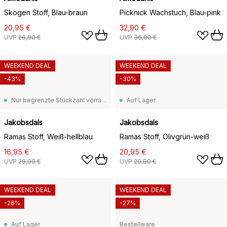
Skogen Stoff, Blau-braun
Picknick Wachstuch, Blau-pink
20,95 €
32,90 €
UVP
26,90 €
UVP
36,90 €
WEEKEND DEAL
WEEKEND DEAL
-43%
-30%
Nur begrenzte Stückzahl vorrätig
Auf Lager
Jakobsdals
Jakobsdals
Ramas Stoff, Weiß-hellblau
Ramas Stoff, Olivgrün-weiß
16,95 €
20,95 €
UVP
29,90 €
UVP
29,90 €
WEEKEND DEAL
WEEKEND DEAL
-26%
-27%
Auf Lager
Bestellware