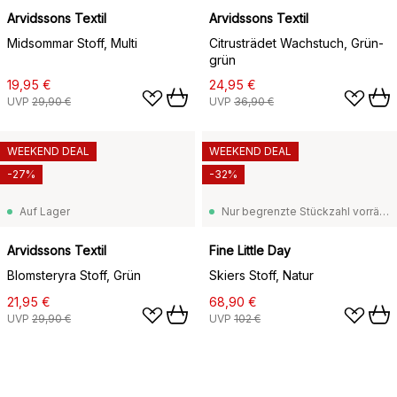
Arvidssons Textil
Arvidssons Textil
Midsommar Stoff, Multi
Citrusträdet Wachstuch, Grün-
grün
19,95 €
24,95 €
UVP
29,90 €
UVP
36,90 €
WEEKEND DEAL
WEEKEND DEAL
-27%
-32%
Auf Lager
Nur begrenzte Stückzahl vorrätig
Arvidssons Textil
Fine Little Day
Blomsteryra Stoff, Grün
Skiers Stoff, Natur
21,95 €
68,90 €
UVP
29,90 €
UVP
102 €