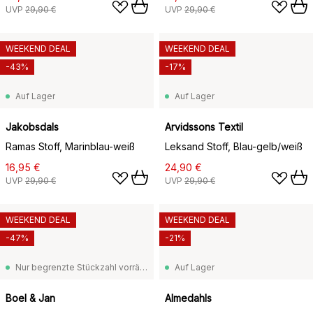
UVP
29,90 €
UVP
29,90 €
WEEKEND DEAL
WEEKEND DEAL
-43%
-17%
Auf Lager
Auf Lager
Jakobsdals
Arvidssons Textil
Ramas Stoff, Marinblau-weiß
Leksand Stoff, Blau-gelb/weiß
16,95 €
24,90 €
UVP
29,90 €
UVP
29,90 €
WEEKEND DEAL
WEEKEND DEAL
-47%
-21%
Nur begrenzte Stückzahl vorrätig
Auf Lager
Boel & Jan
Almedahls