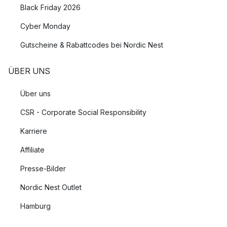
Black Friday 2026
praktische Wahl für Familien mit kleinen Kindern, aber auch ein
perfektes Material für Outdoortischdecken oder verschiedene
Cyber Monday
anderer Nähprojekte.
Gutscheine & Rabattcodes bei Nordic Nest
ÜBER UNS
Über uns
CSR - Corporate Social Responsibility
Karriere
Affiliate
Presse-Bilder
Nordic Nest Outlet
Hamburg