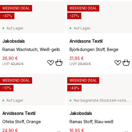
WEEKEND DEAL
WEEKEND DEAL
-37%
-27%
Auf Lager
Auf Lager
Jakobsdals
Arvidssons Textil
Ramas Wachstuch, Weiß-gelb
Björkdungen Stoff, Beige
26,90 €
21,95 €
UVP
42,90 €
UVP
29,90 €
WEEKEND DEAL
WEEKEND DEAL
-17%
-43%
Auf Lager
Nur begrenzte Stückzahl vorrätig
Arvidssons Textil
Jakobsdals
Ofelia Stoff, Orange
Ramas Stoff, Blau-weiß
24,90 €
16,95 €