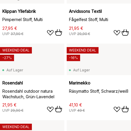
Klippan Yllefabrik
Arvidssons Textil
Pimpernel Stoff, Multi
Fågelfest Stoff, Multi
27,95 €
21,95 €
UVP
37,90 €
UVP
29,90 €
WEEKEND DEAL
WEEKEND DEAL
-27%
-16%
Auf Lager
Auf Lager
Rosendahl
Marimekko
Rosendahl outdoor natura
Räsymatto Stoff, Schwarz/weiß
Wachstuch, Grün-Lavendel
21,95 €
41,10 €
UVP
29,90 €
UVP
49 €
WEEKEND DEAL