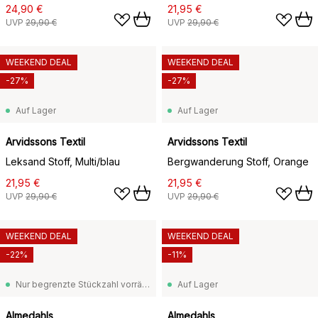
24,90 €
21,95 €
UVP
29,90 €
UVP
29,90 €
WEEKEND DEAL
WEEKEND DEAL
-27%
-27%
Auf Lager
Auf Lager
Arvidssons Textil
Arvidssons Textil
Leksand Stoff, Multi/blau
Bergwanderung Stoff, Orange
21,95 €
21,95 €
UVP
29,90 €
UVP
29,90 €
WEEKEND DEAL
WEEKEND DEAL
-22%
-11%
Nur begrenzte Stückzahl vorrätig
Auf Lager
Almedahls
Almedahls