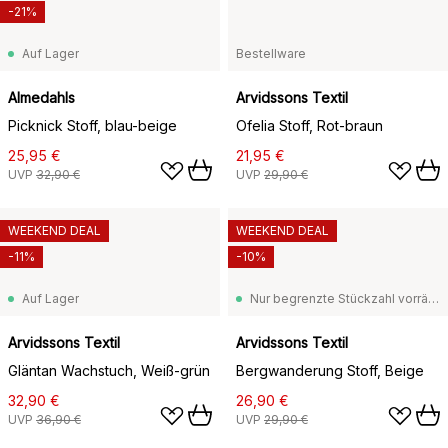
-21%
Auf Lager
Bestellware
Almedahls
Arvidssons Textil
Picknick Stoff, blau-beige
Ofelia Stoff, Rot-braun
25,95 €
21,95 €
UVP
32,90 €
UVP
29,90 €
WEEKEND DEAL
WEEKEND DEAL
-11%
-10%
Auf Lager
Nur begrenzte Stückzahl vorrätig
Arvidssons Textil
Arvidssons Textil
Gläntan Wachstuch, Weiß-grün
Bergwanderung Stoff, Beige
32,90 €
26,90 €
UVP
36,90 €
UVP
29,90 €