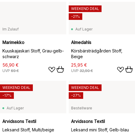
WEEKEND DEAL
-21%
Im Zulauf
Auf Lager
Marimekko
Almedahls
Kuuskajaskari Stoff, Grau-gelb-
Körsbärsträdgården Stoff,
schwarz
Beige
56,90 €
25,95 €
UVP
69 €
UVP
32,90 €
WEEKEND DEAL
WEEKEND DEAL
-17%
-27%
Auf Lager
Bestellware
Arvidssons Textil
Arvidssons Textil
Leksand Stoff, Multi/beige
Leksand mini Stoff, Gelb-blau