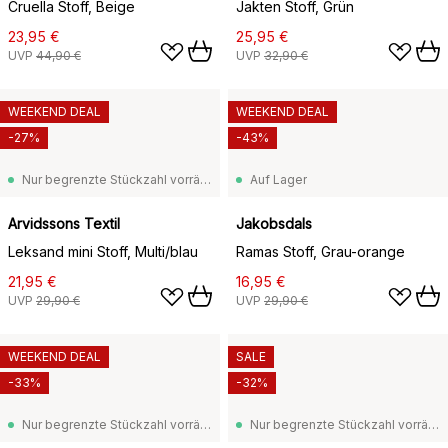
Cruella Stoff, Beige
Jakten Stoff, Grün
23,95 €
25,95 €
UVP
44,90 €
UVP
32,90 €
WEEKEND DEAL
WEEKEND DEAL
-27%
-43%
Nur begrenzte Stückzahl vorrätig
Auf Lager
Arvidssons Textil
Jakobsdals
Leksand mini Stoff, Multi/blau
Ramas Stoff, Grau-orange
21,95 €
16,95 €
UVP
29,90 €
UVP
29,90 €
WEEKEND DEAL
SALE
-33%
-32%
Nur begrenzte Stückzahl vorrätig
Nur begrenzte Stückzahl vorrätig