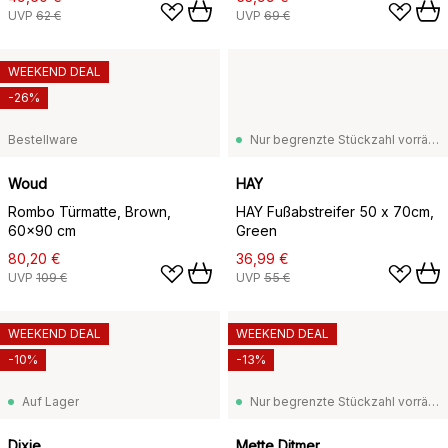
UVP
62 €
UVP
69 €
WEEKEND DEAL
-26%
Bestellware
Nur begrenzte Stückzahl vorrätig
Woud
HAY
Rombo Türmatte, Brown,
HAY Fußabstreifer 50 x 70cm,
60x90 cm
Green
80,20 €
36,99 €
UVP
109 €
UVP
55 €
WEEKEND DEAL
WEEKEND DEAL
-10%
-13%
Auf Lager
Nur begrenzte Stückzahl vorrätig
Dixie
Mette Ditmer