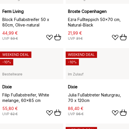
Ferm Living
Broste Copenhagen
Block Fußabstreifer 50 x
Ezra Fußteppich 50x70 cm,
80cm, Olive-natural
Natural-Black
44,99 €
21,99 €
UVP
59 €
UVP
31 €
WEEKEND DEAL
WEEKEND DEAL
-10%
-10%
Bestellware
Im Zulauf
Dixie
Dixie
Filip Fußabstreifer, White
Julia Fußabtreter Naturgrau,
melange, 60x85 cm
70 x 120cm
55,80 €
86,40 €
UVP
62 €
UVP
96 €