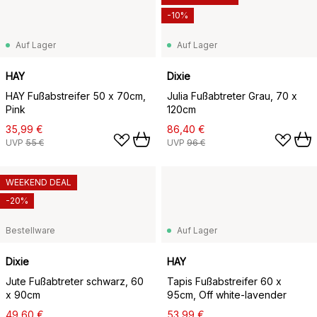
-10%
Auf Lager
Auf Lager
HAY
Dixie
HAY Fußabstreifer 50 x 70cm,
Julia Fußabtreter Grau, 70 x
Pink
120cm
35,99 €
86,40 €
UVP
55 €
UVP
96 €
WEEKEND DEAL
-20%
Bestellware
Auf Lager
Dixie
HAY
Jute Fußabtreter schwarz, 60
Tapis Fußabstreifer 60 x
x 90cm
95cm, Off white-lavender
49,60 €
53,99 €