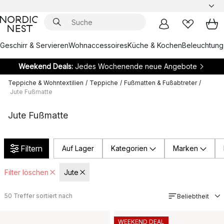
Geschirr & Servieren
Wohnaccessoires
Küche & Kochen
Beleuchtung
Weekend Deals:
Jedes Wochenende neue Angebote
Teppiche & Wohntextilien
/
Teppiche
/
Fußmatten & Fußabtreter
/
Jute Fußmatte
Jute Fußmatte
Filtern
Auf Lager
Kategorien
Marken
Filter löschen
Jute
50
Treffer sortiert nach
Beliebtheit
WEEKEND DEAL