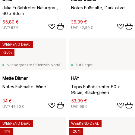
Julia Fußabtreter Naturgrau,
Notes Fußmatte, Dark olive
60 x 90cm
55,80 €
36,99 €
UVP
62 €
UVP
42,50 €
WEEKEND DEAL
-20%
Nur begrenzte Stückzahl vorrätig
Auf Lager
Mette Ditmer
HAY
Notes Fußmatte, Wine
Tapis Fußabstreifer 60 x
95cm, Black-green
34 €
53,99 €
UVP
42,50 €
UVP
69 €
WEEKEND DEAL
WEEKEND DEAL
-11%
-26%