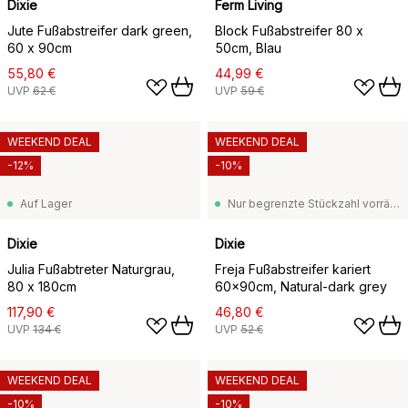
Dixie
Ferm Living
Jute Fußabstreifer dark green,
Block Fußabstreifer 80 x
60 x 90cm
50cm, Blau
55,80 €
44,99 €
UVP
62 €
UVP
59 €
WEEKEND DEAL
WEEKEND DEAL
-12%
-10%
Auf Lager
Nur begrenzte Stückzahl vorrätig
Dixie
Dixie
Julia Fußabtreter Naturgrau,
Freja Fußabstreifer kariert
80 x 180cm
60x90cm, Natural-dark grey
117,90 €
46,80 €
UVP
134 €
UVP
52 €
WEEKEND DEAL
WEEKEND DEAL
-10%
-10%