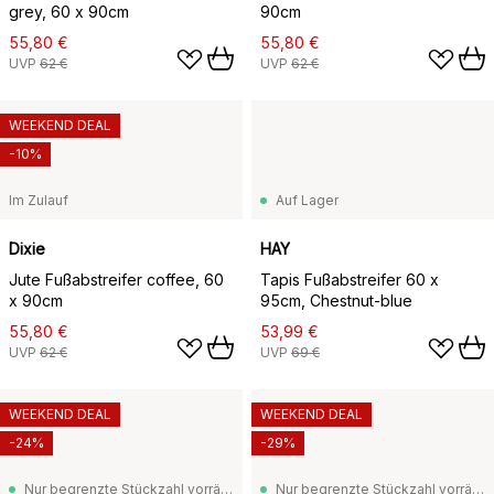
grey, 60 x 90cm
90cm
55,80 €
55,80 €
UVP
62 €
UVP
62 €
WEEKEND DEAL
-10%
Im Zulauf
Auf Lager
Dixie
HAY
Jute Fußabstreifer coffee, 60
Tapis Fußabstreifer 60 x
x 90cm
95cm, Chestnut-blue
55,80 €
53,99 €
UVP
62 €
UVP
69 €
WEEKEND DEAL
WEEKEND DEAL
-24%
-29%
Nur begrenzte Stückzahl vorrätig
Nur begrenzte Stückzahl vorrätig