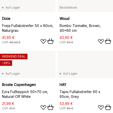
Auf Lager
Bestellware
Dixie
Woud
Freja Fußabstreifer 50 x 80cm,
Rombo Türmatte, Brown,
Naturgrau
40x60 cm
41,95 €
43,60 €
UVP
46,90 €
UVP
59 €
WEEKEND DEAL
-29%
Auf Lager
Auf Lager
Broste Copenhagen
HAY
Ezra Fußteppich 50x70 cm,
Tapis Fußabstreifer 60 x
Natural-Off White
95cm, Grey
21,99 €
53,99 €
UVP
31 €
UVP
69 €