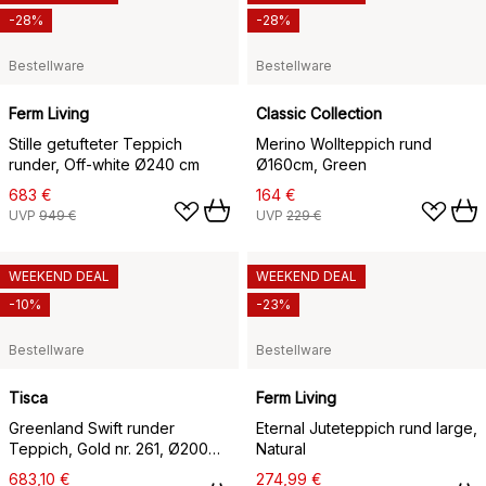
-28%
-28%
Bestellware
Bestellware
Ferm Living
Classic Collection
Stille getufteter Teppich
Merino Wollteppich rund
runder, Off-white Ø240 cm
Ø160cm, Green
683 €
164 €
UVP
949 €
UVP
229 €
WEEKEND DEAL
WEEKEND DEAL
-10%
-23%
Bestellware
Bestellware
Tisca
Ferm Living
Greenland Swift runder
Eternal Juteteppich rund large,
Teppich, Gold nr. 261, Ø200
Natural
cm
683,10 €
274,99 €