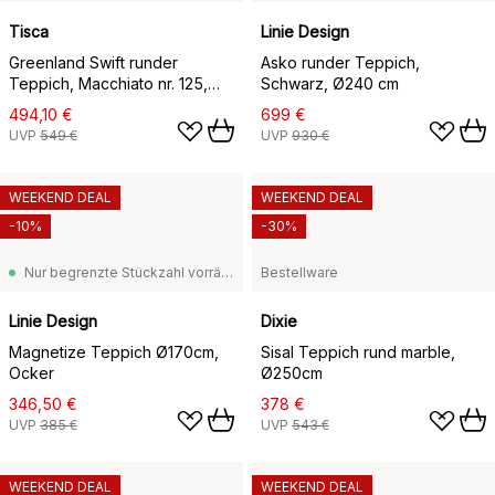
Tisca
Linie Design
Greenland Swift runder
Asko runder Teppich,
Teppich, Macchiato nr. 125,
Schwarz, Ø240 cm
Ø170 cm
494,10 €
699 €
UVP
549 €
UVP
930 €
WEEKEND DEAL
WEEKEND DEAL
-10%
-30%
Nur begrenzte Stückzahl vorrätig
Bestellware
Linie Design
Dixie
Magnetize Teppich Ø170cm,
Sisal Teppich rund marble,
Ocker
Ø250cm
346,50 €
378 €
UVP
385 €
UVP
543 €
WEEKEND DEAL
WEEKEND DEAL