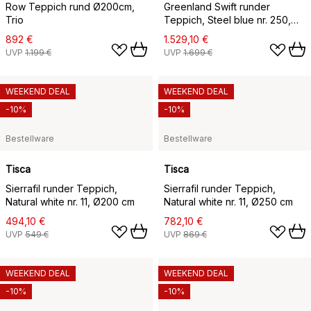
Row Teppich rund Ø200cm,
Greenland Swift runder
Trio
Teppich, Steel blue nr. 250,
Ø300 cm
892 €
1.529,10 €
UVP
1.199 €
UVP
1.699 €
WEEKEND DEAL
WEEKEND DEAL
-10%
-10%
Bestellware
Bestellware
Tisca
Tisca
Sierrafil runder Teppich,
Sierrafil runder Teppich,
Natural white nr. 11, Ø200 cm
Natural white nr. 11, Ø250 cm
494,10 €
782,10 €
UVP
549 €
UVP
869 €
WEEKEND DEAL
WEEKEND DEAL
-10%
-10%