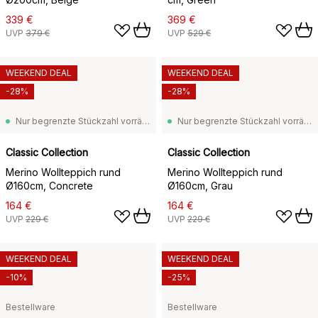
339 €
369 €
UVP
379 €
UVP
529 €
WEEKEND DEAL
WEEKEND DEAL
-28%
-28%
Nur begrenzte Stückzahl vorrätig
Nur begrenzte Stückzahl vorrätig
Classic Collection
Classic Collection
Merino Wollteppich rund
Merino Wollteppich rund
Ø160cm, Concrete
Ø160cm, Grau
164 €
164 €
UVP
229 €
UVP
229 €
WEEKEND DEAL
WEEKEND DEAL
-10%
-25%
Bestellware
Bestellware