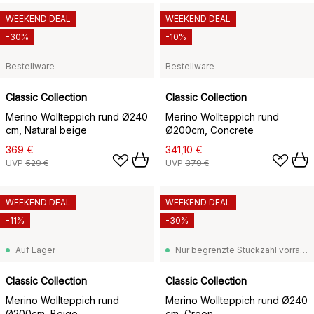
WEEKEND DEAL
WEEKEND DEAL
-30%
-10%
Bestellware
Bestellware
Classic Collection
Classic Collection
Merino Wollteppich rund Ø240
Merino Wollteppich rund
cm, Natural beige
Ø200cm, Concrete
369 €
341,10 €
UVP
529 €
UVP
379 €
WEEKEND DEAL
WEEKEND DEAL
-11%
-30%
Auf Lager
Nur begrenzte Stückzahl vorrätig
Classic Collection
Classic Collection
Merino Wollteppich rund
Merino Wollteppich rund Ø240
Ø200cm, Beige
cm, Green