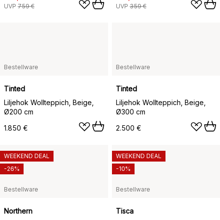
UVP
759 €
UVP
359 €
Bestellware
Bestellware
Tinted
Tinted
Liljehok Wollteppich, Beige,
Liljehok Wollteppich, Beige,
Ø200 cm
Ø300 cm
1.850 €
2.500 €
WEEKEND DEAL
WEEKEND DEAL
-26%
-10%
Bestellware
Bestellware
Northern
Tisca