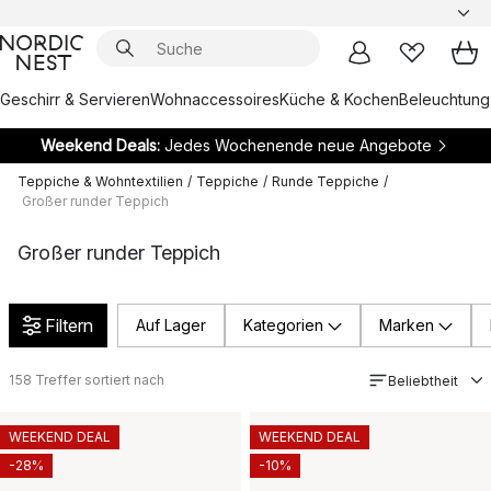
Geschirr & Servieren
Wohnaccessoires
Küche & Kochen
Beleuchtung
Weekend Deals:
Jedes Wochenende neue Angebote
Teppiche & Wohntextilien
/
Teppiche
/
Runde Teppiche
/
Großer runder Teppich
Großer runder Teppich
Filtern
Auf Lager
Kategorien
Marken
158
Treffer sortiert nach
Beliebtheit
WEEKEND DEAL
WEEKEND DEAL
-28%
-10%