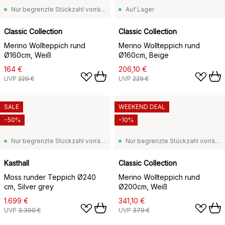
Nur begrenzte Stückzahl vorrätig
Auf Lager
Classic Collection
Classic Collection
Merino Wollteppich rund
Merino Wollteppich rund
Ø160cm, Weiß
Ø160cm, Beige
164 €
206,10 €
UVP
229 €
UVP
229 €
SALE
WEEKEND DEAL
-50%
-10%
Nur begrenzte Stückzahl vorrätig
Nur begrenzte Stückzahl vorrätig
Kasthall
Classic Collection
Moss runder Teppich Ø240
Merino Wollteppich rund
cm, Silver grey
Ø200cm, Weiß
1.699 €
341,10 €
UVP
3.390 €
UVP
379 €