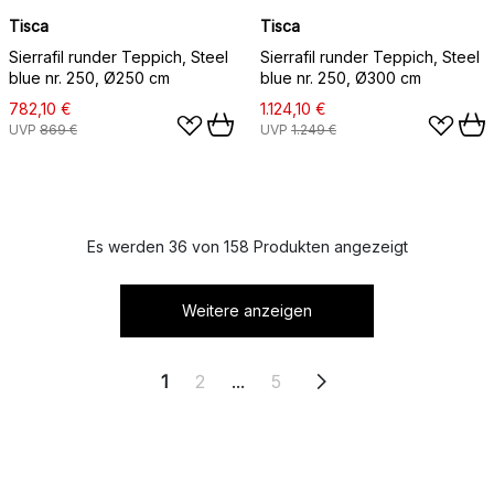
Tisca
Tisca
Sierrafil runder Teppich, Steel
Sierrafil runder Teppich, Steel
blue nr. 250, Ø250 cm
blue nr. 250, Ø300 cm
782,10 €
1.124,10 €
UVP
869 €
UVP
1.249 €
Es werden 36 von 158 Produkten angezeigt
Weitere anzeigen
1
2
...
5