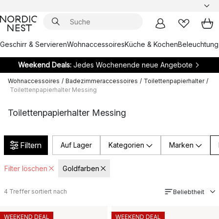
Geschirr & Servieren
Wohnaccessoires
Küche & Kochen
Beleuchtung
Weekend Deals:
Jedes Wochenende neue Angebote
Wohnaccessoires
/
Badezimmeraccessoires
/
Toilettenpapierhalter
/
Toilettenpapierhalter Messing
Toilettenpapierhalter Messing
Filtern
Auf Lager
Kategorien
Marken
Filter löschen
Goldfarben
4
Treffer sortiert nach
Beliebtheit
WEEKEND DEAL
WEEKEND DEAL