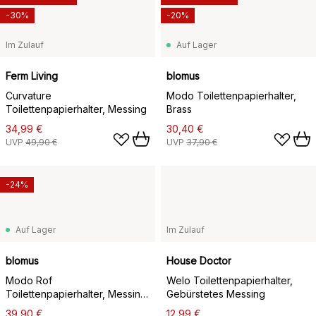
-30%
-20%
Im Zulauf
Auf Lager
Ferm Living
blomus
Curvature
Modo Toilettenpapierhalter,
Toilettenpapierhalter, Messing
Brass
34,99 €
30,40 €
UVP
49,90 €
UVP
37,90 €
-24%
Auf Lager
Im Zulauf
blomus
House Doctor
Modo Rof
Welo Toilettenpapierhalter,
Toilettenpapierhalter, Messing,
Gebürstetes Messing
9x13 cm
39,90 €
12,99 €