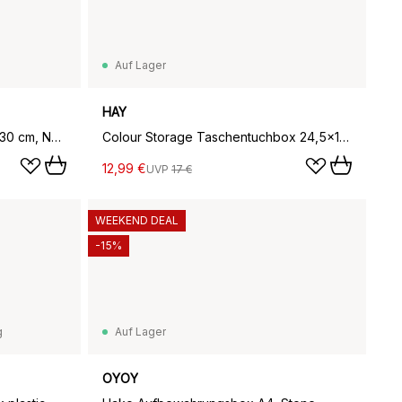
Auf Lager
HAY
Norah Aufbewahrungsbox 22x30 cm, Nature
Colour Storage Taschentuchbox 24,5x13 cm, Grey
12,99 €
UVP
17 €
WEEKEND DEAL
-15%
g
Auf Lager
OYOY