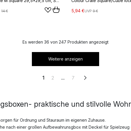
Colour Crate M Square 29,5x29,5 cm, Sage green
5,94 €
P
14 €
UVP
9 €
Es werden 36 von 247 Produkten angezeigt
Weitere anzeigen
1
2
...
7
sboxen- praktische und stilvolle Woh
rgen für Ordnung und Stauraum im eigenen Zuhause.
che nach einer großen Aufbewahrunsgbox mit Deckel für Spielzeug 