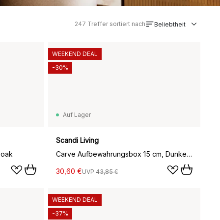
247
Treffer sortiert nach
Beliebtheit
WEEKEND DEAL
-30%
Auf Lager
Scandi Living
 oak
Carve Aufbewahrungsbox 15 cm, Dunkel gebeizte Eiche
30,60 €
UVP
43,85 €
WEEKEND DEAL
-37%