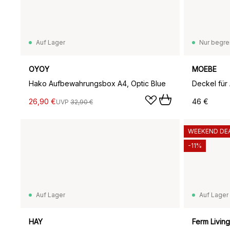
Auf Lager
Nur begre
OYOY
MOEBE
Hako Aufbewahrungsbox A4, Optic Blue
26,90 €
46 €
UVP
32,90 €
WEEKEND DE
-11%
Auf Lager
Auf Lager
HAY
Ferm Living