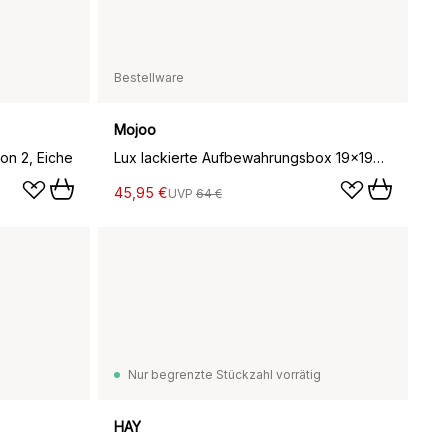
Bestellware
Mojoo
on 2, Eiche
Lux lackierte Aufbewahrungsbox 19x19x7 cm, Powder blue
45,95 €
UVP
64 €
Nur begrenzte Stückzahl vorrätig
HAY