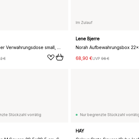
Im Zulauf
Lene Bjerre
Tin Container Verwahrungsdose small, Green-off white
68,90 €
12 €
UVP
96 €
nzte Stückzahl vorrätig
Nur begrenzte Stückzahl vorräti
HAY