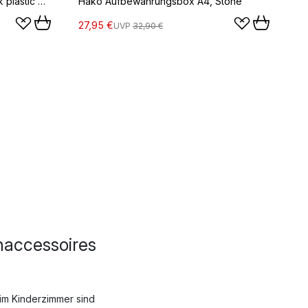
Colour Crate Square/Cube lock plastic medium, Lavender
Hako Aufbewahrungsbox A4, Stone
27,95 €
UVP
32,90 €
naccessoires
im Kinderzimmer sind