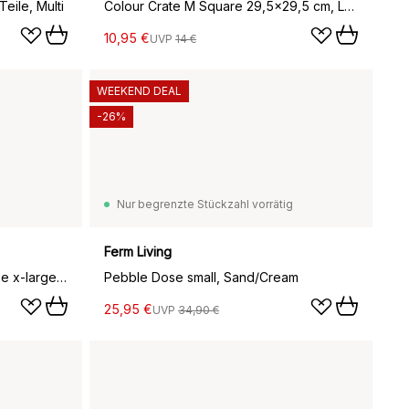
ile, Multi
Colour Crate M Square 29,5x29,5 cm, Lavender
10,95 €
UVP
14 €
WEEKEND DEAL
-26%
Nur begrenzte Stückzahl vorrätig
Ferm Living
Tin Container Verwahrungsdose x-large, Off white-burgundy-green
Pebble Dose small, Sand/Cream
25,95 €
UVP
34,90 €