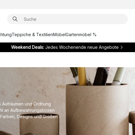
chtung
Teppiche & Textilien
Möbel
Gartenmöbel %
Weekend Deals:
Jedes Wochenende neue Angebote
as Aufräumen und Ordnung
wahl an Aufbewahrungsboxen
n Farben, Designs und Größen