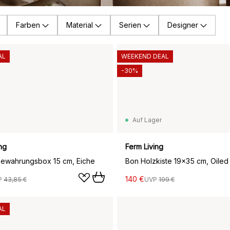
Farben
Material
Serien
Designer
AL
WEEKEND DEAL
-30%
Auf Lager
ng
Ferm Living
ewahrungsbox 15 cm, Eiche
Bon Holzkiste 19x35 cm, Oiled
140 €
P
43,85 €
UVP
199 €
AL