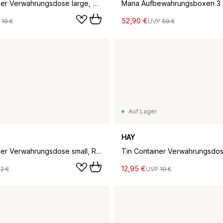
Tin Container Verwahrungsdose large, Off white-rot
Mana Aufbewahrungsboxen 3 Te
52,90 €
P
19 €
UVP
59 €
Auf Lager
HAY
Tin Container Verwahrungsdose small, Red-off white
12,95 €
12 €
UVP
19 €