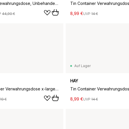
Moku Aufbewahrungsdose, Unbehandelte Eiche, 10x11x9,5 cm
8,99 €
P
44,90 €
UVP
14 €
Auf Lager
HAY
Tin Container Verwahrungsdose x-large, Off white-blue-red
8,99 €
19 €
UVP
14 €