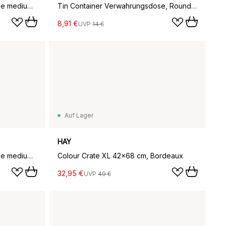
Tin Container Verwahrungsdose medium, Black-off white
Tin Container Verwahrungsdose, Round red-soft pink
8,91 €
UVP
14 €
Auf Lager
HAY
Tin Container Verwahrungsdose medium, Brown-midnight blue
Colour Crate XL 42x68 cm, Bordeaux
32,95 €
UVP
49 €