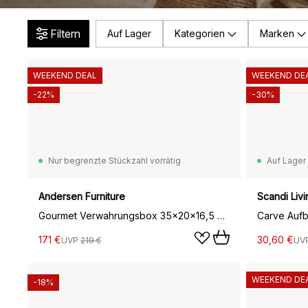
Filtern
Auf Lager
Kategorien
Marken
WEEKEND DEAL
WEEKEND DE
-22%
-30%
Nur begrenzte Stückzahl vorrätig
Auf Lager
Andersen Furniture
Scandi Livi
Gourmet Verwahrungsbox 35x20x16,5 cm, Oak
Carve Aufb
171 €
30,60 €
UVP
219 €
UV
WEEKEND DE
-18%