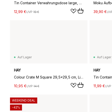
Tin Container Verwahrungsdose large, Blue-off white
12,99 €
39,90 €
UVP
19 €
UV
Auf Lager
Auf Lager
HAY
HAY
Colour Crate M Square 29,5x29,5 cm, Light yellow
10,95 €
11,99 €
UVP
14 €
UVP
WEEKEND DEAL
-42%