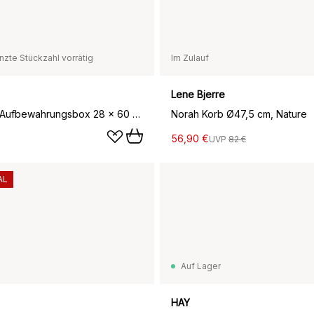
nzte Stückzahl vorrätig
Im Zulauf
Lene Bjerre
Deckel für Aufbewahrungsbox 28 x 60 cm, Smoked oak
Norah Korb Ø47,5 cm, Nature
56,90 €
UVP
82 €
AL
Auf Lager
HAY