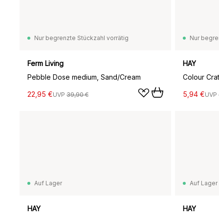
Nur begrenzte Stückzahl vorrätig
Nur begre
Ferm Living
HAY
Pebble Dose medium, Sand/Cream
22,95 €
5,94 €
UVP
39,90 €
UVP
Auf Lager
Auf Lager
HAY
HAY