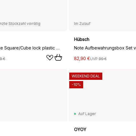
nzte Stückzahl vorrätig
Im Zulauf
Hübsch
Colour Crate Square/Cube lock plastic medium, Light yellow
Note Aufbewahrungsbox Set v
82,90 €
9 €
UVP
99 €
WEEKEND DEAL
-10%
Auf Lager
OYOY