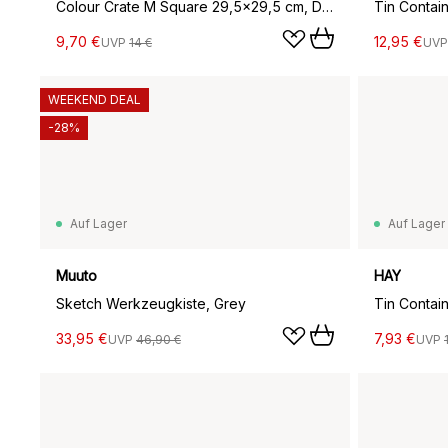
Colour Crate M Square 29,5x29,5 cm, Dusty blue
9,70 €
12,95 €
UVP
14 €
UV
WEEKEND DEAL
-28%
Auf Lager
Auf Lager
Muuto
HAY
Sketch Werkzeugkiste, Grey
33,95 €
7,93 €
UVP
46,90 €
UVP