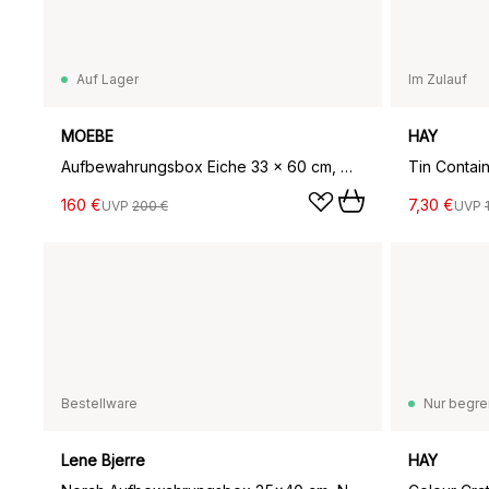
Auf Lager
Im Zulauf
MOEBE
HAY
Aufbewahrungsbox Eiche 33 x 60 cm, Wood, Black
160 €
7,30 €
UVP
200 €
UVP
Bestellware
Nur begre
Lene Bjerre
HAY