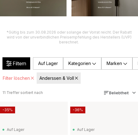
DECKENLEUCHTEN
WANDLEUCHTEN
Bis zu 40 % Rabatt*
Bis zu 50 % Rabatt*
*Gültig bis zum 30.08.2026 oder solange der Vorrat reicht. Der Rabatt
wird von der unverbindlichen Preisempfehlung des Herstellers (UVP)
berechnet.
Filtern
Auf Lager
Kategorien
Marken
Filter löschen
Anderssen & Voll
11
Treffer sortiert nach
Beliebtheit
-35%
-36%
Auf Lager
Auf Lager