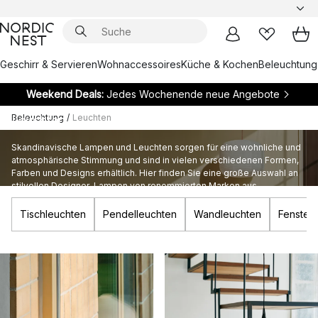
Geschirr & Servieren
Wohnaccessoires
Küche & Kochen
Beleuchtung
Weekend Deals:
Jedes Wochenende neue Angebote
Beleuchtung
/
Leuchten
Leuchten
Skandinavische Lampen und Leuchten sorgen für eine wohnliche und
atmosphärische Stimmung und sind in vielen verschiedenen Formen,
Farben und Designs erhältlich. Hier finden Sie eine große Auswahl an
stilvollen Designer-Lampen von renommierten Marken aus
Skandinavien.
Tischleuchten
Pendelleuchten
Wandleuchten
Fenster