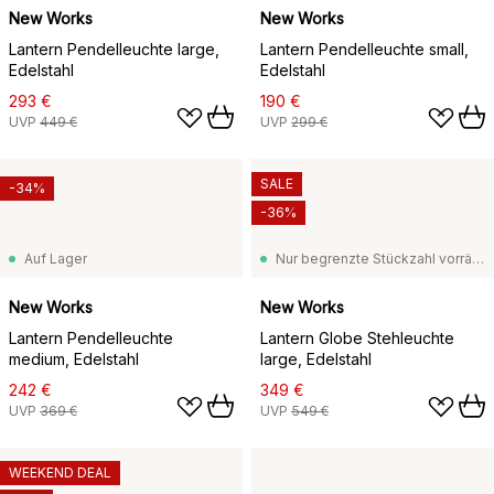
New Works
New Works
Lantern Pendelleuchte large,
Lantern Pendelleuchte small,
Edelstahl
Edelstahl
293 €
190 €
UVP
449 €
UVP
299 €
SALE
-34%
-36%
Auf Lager
Nur begrenzte Stückzahl vorrätig
New Works
New Works
Lantern Pendelleuchte
Lantern Globe Stehleuchte
medium, Edelstahl
large, Edelstahl
242 €
349 €
UVP
369 €
UVP
549 €
WEEKEND DEAL