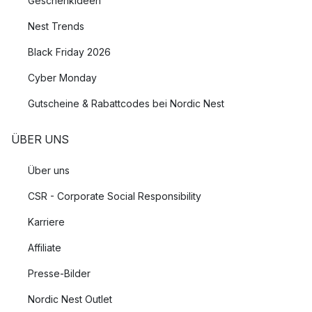
Geschenkideen
Leuchten für eine gute Allgemeinbeleuchtung
Nest Trends
Lampen, die einen größeren Teil des Raumes ausleuchten,
Black Friday 2026
sind meist die welche man als erstes auswählt. Sie sind
praktisch und sorgen für eine hervorragende
Cyber Monday
Allgemeinbeleuchtung im Raum. Meist erfüllen
Deckenleuchten
Gutscheine & Rabattcodes bei Nordic Nest
und größere Pendelleuchten in der Mitte des Raumes diese
Funktion am Besten.
ÜBER UNS
Leuchten für das Wohnzimmer
Über uns
Im Wohnzimmer ist es schön, Lampen zu kombinieren, die
CSR - Corporate Social Responsibility
unterschiedliche Bedürfnisse erfüllen. Um ein größtmögliches
Karriere
Raumgefühl zu erzeugen, sollten Sie an allen Wänden im
Wohnzimmer mindestens eine Lichtquelle haben. Dies
Affiliate
bedeutet nicht, dass Sie sich zwingend für
Wandleuchten
Presse-Bilder
entscheiden müssen, wenn diese nicht zu Ihnen passen. Das
Ziel ist es, keine dunklen Oberflächen oder Ecken zu haben,
Nordic Nest Outlet
die den Raum kleiner erscheinen lassen, die meisten Arten von