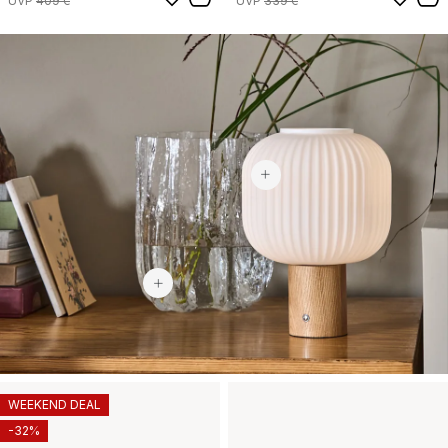
UVP
409 €
UVP
339 €
81,90 €
225 €
WEEKEND DEAL
-32%