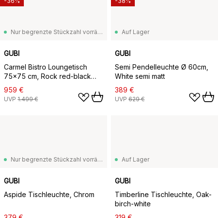
-36%
-38%
Nur begrenzte Stückzahl vorrätig
Auf Lager
GUBI
GUBI
Carmel Bistro Loungetisch
Semi Pendelleuchte Ø 60cm,
75x75 cm, Rock red-black
White semi matt
semi matt.
959 €
389 €
UVP
1.499 €
UVP
629 €
Nur begrenzte Stückzahl vorrätig
Auf Lager
GUBI
GUBI
Aspide Tischleuchte, Chrom
Timberline Tischleuchte, Oak-
birch-white
379 €
319 €