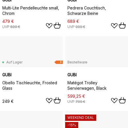
Multi-Lite Pendelleuchte small,
Pedrera Couchtisch,
Chrom
Schwarze Beine
479 €
689 €
UVP
699 €
UVP
999 €
Auf Lager
Bestellware
F
GUBI
GUBI
Obello Tischleuchte, Frosted
Matégot Trolley
Glass
Servierwagen, Black
599,25 €
249 €
UVP
799 €
WEEKEND DEAL
-15%