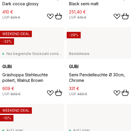
Dark cocoa glossy
Black semi matt
410 €
251,40 €
UVP
629 €
UVP
419 €
WEEKEND DEAL
-29%
-32%
Nur begrenzte Stückzahl vorrätig
Bestellware
GUBI
GUBI
Gräshoppa Stehleuchte
Semi Pendelleuchte Ø 30cm,
poliert, Walnut Brown
Chrome
609 €
331 €
UVP
899 €
UVP
469 €
WEEKEND DEAL
-10%
Auf Lager
Auf Lager