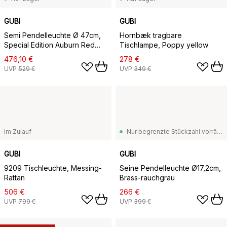
GUBI
GUBI
Semi Pendelleuchte Ø 47cm,
Hornbæk tragbare
Special Edition Auburn Red
Tischlampe, Poppy yellow
semi matt
476,10 €
278 €
UVP
529 €
UVP
349 €
Im Zulauf
Nur begrenzte Stückzahl vorrätig
GUBI
GUBI
9209 Tischleuchte, Messing-
Seine Pendelleuchte Ø17,2cm,
Rattan
Brass-rauchgrau
506 €
266 €
UVP
799 €
UVP
399 €