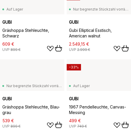
Auf Lager
Nur begrenzte Stückzahl vorrätig
GUBI
GUBI
Gräshoppa Stehleuchte,
Gubi Elliptical Esstisch,
Schwarz
American walnut
609 €
2.549,15 €
UVP
899 €
UVP
2.999 €
-33%
Nur begrenzte Stückzahl vorrätig
Auf Lager
GUBI
GUBI
Gräshoppa Stehleuchte, Blau-
1967 Pendelleuchte, Canvas-
grau
Messing
539 €
499 €
UVP
899 €
UVP
749 €