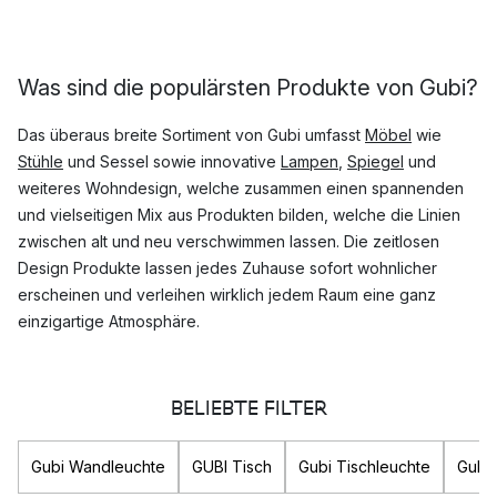
Was sind die populärsten Produkte von Gubi?
Das überaus breite Sortiment von Gubi umfasst
Möbel
wie
Stühle
und Sessel sowie innovative
Lampen
,
Spiegel
und
weiteres Wohndesign, welche zusammen einen spannenden
und vielseitigen Mix aus Produkten bilden, welche die Linien
zwischen alt und neu verschwimmen lassen. Die zeitlosen
Design Produkte lassen jedes Zuhause sofort wohnlicher
erscheinen und verleihen wirklich jedem Raum eine ganz
einzigartige Atmosphäre.
Top 7 Gubi Kollektionen
BELIEBTE FILTER
Beetle
Multi-Lite
Gubi Wandleuchte
Gräshoppa
GUBI Tisch
Gubi Tischleuchte
Gubi 
Pedrera