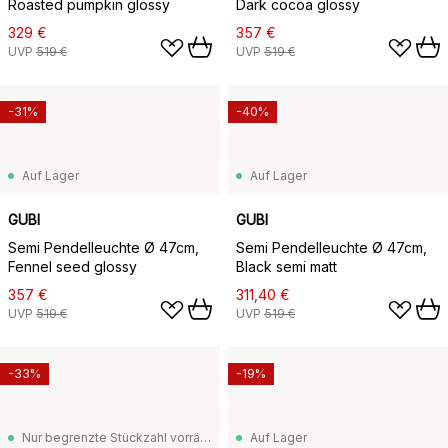
Roasted pumpkin glossy
Dark cocoa glossy
329 €
357 €
UVP
519 €
UVP
519 €
-31%
-40%
Auf Lager
Auf Lager
GUBI
GUBI
Semi Pendelleuchte Ø 47cm,
Semi Pendelleuchte Ø 47cm,
Fennel seed glossy
Black semi matt
357 €
311,40 €
UVP
519 €
UVP
519 €
-33%
-19%
Nur begrenzte Stückzahl vorrätig
Auf Lager