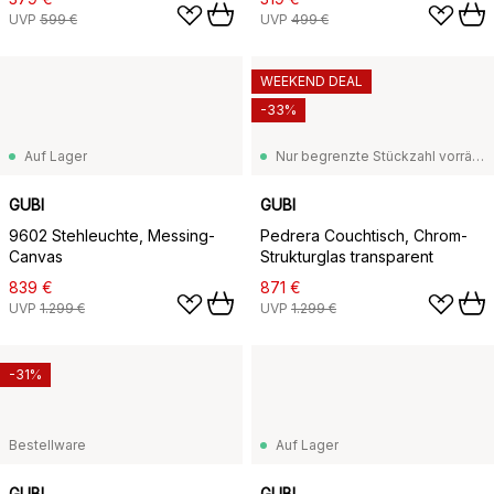
UVP
599 €
UVP
499 €
WEEKEND DEAL
-33%
Auf Lager
Nur begrenzte Stückzahl vorrätig
GUBI
GUBI
9602 Stehleuchte, Messing-
Pedrera Couchtisch, Chrom-
Canvas
Strukturglas transparent
839 €
871 €
UVP
1.299 €
UVP
1.299 €
-31%
Bestellware
Auf Lager
GUBI
GUBI