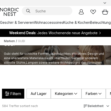
Geschirr & Servieren
Wohnaccessoires
Küche & Kochen
Beleuchtung
Weekend Deals:
Jedes Wochenende neue Angebote
Marken
/
GUBI
GUBI
Gubi steht für schlichte Formen, durchdachtes inovatives Design und
eine unerwartete Materialauswahl. Hier finden Sie unter anderem
stilvolle Stühle,Lampen sowie weitere Wohndesigns der dänischen
Marke.
Filtern
Auf Lager
Kategorien
Farben
584
Treffer sortiert nach
Beliebtheit