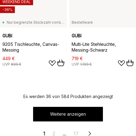
WEEKEND DEAL
-36%
Nur begrenzte Stückzahl vorrätig
Bestellware
GUBI
GUBI
9205 Tischleuchte, Canvas-
Multi-Lite Stehleuchte,
Messing
Messing-Schwarz
449 €
719 €
UVP
699 €
UVP
1.199 €
Es werden 36 von 584 Produkten angezeigt
Weitere anzeigen
1
2
...
17