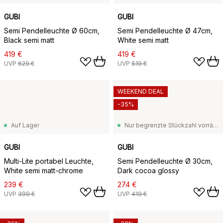
GUBI
GUBI
Semi Pendelleuchte Ø 60cm,
Semi Pendelleuchte Ø 47cm,
Black semi matt
White semi matt
419 €
419 €
UVP
629 €
UVP
519 €
WEEKEND DEAL
-35%
Auf Lager
Nur begrenzte Stückzahl vorrätig
GUBI
GUBI
Multi-Lite portabel Leuchte,
Semi Pendelleuchte Ø 30cm,
White semi matt-chrome
Dark cocoa glossy
239 €
274 €
UVP
399 €
UVP
419 €