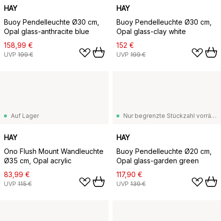
HAY
HAY
Buoy Pendelleuchte Ø30 cm,
Buoy Pendelleuchte Ø30 cm,
Opal glass-anthracite blue
Opal glass-clay white
158,99 €
152 €
UVP
199 €
UVP
199 €
Auf Lager
Nur begrenzte Stückzahl vorrätig
HAY
HAY
Ono Flush Mount Wandleuchte
Buoy Pendelleuchte Ø20 cm,
Ø35 cm, Opal acrylic
Opal glass-garden green
83,99 €
117,90 €
UVP
115 €
UVP
139 €