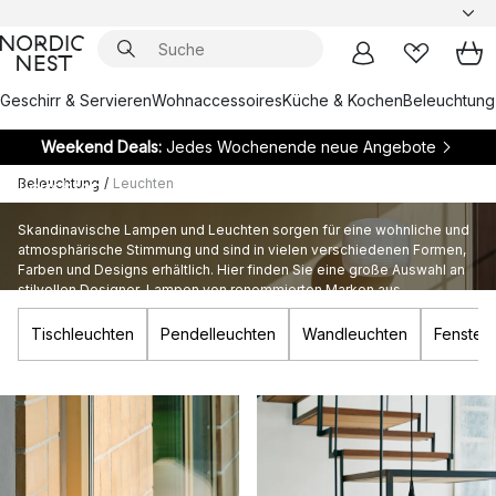
Geschirr & Servieren
Wohnaccessoires
Küche & Kochen
Beleuchtung
Weekend Deals:
Jedes Wochenende neue Angebote
Beleuchtung
/
Leuchten
Leuchten
Skandinavische Lampen und Leuchten sorgen für eine wohnliche und
atmosphärische Stimmung und sind in vielen verschiedenen Formen,
Farben und Designs erhältlich. Hier finden Sie eine große Auswahl an
stilvollen Designer-Lampen von renommierten Marken aus
Skandinavien.
Tischleuchten
Pendelleuchten
Wandleuchten
Fenster