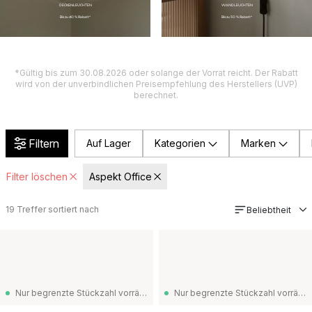
DECKENLEUCHTEN
WANDLEUCHTEN
Bis zu 40 % Rabatt*
Bis zu 50 % Rabatt*
*Gültig bis zum 30.08.2026 oder solange der Vorrat reicht. Der Rabatt
wird von der unverbindlichen Preisempfehlung des Herstellers (UVP)
berechnet.
Filtern
Auf Lager
Kategorien
Marken
Filter löschen
Aspekt Office
19
Treffer sortiert nach
Beliebtheit
Nur begrenzte Stückzahl vorrätig
Nur begrenzte Stückzahl vorrätig