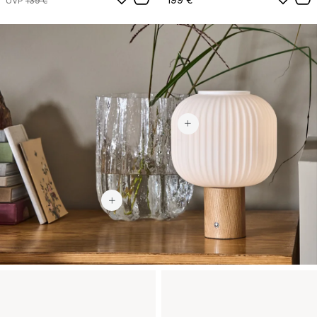
UVP
139 €
81,90 €
225 €