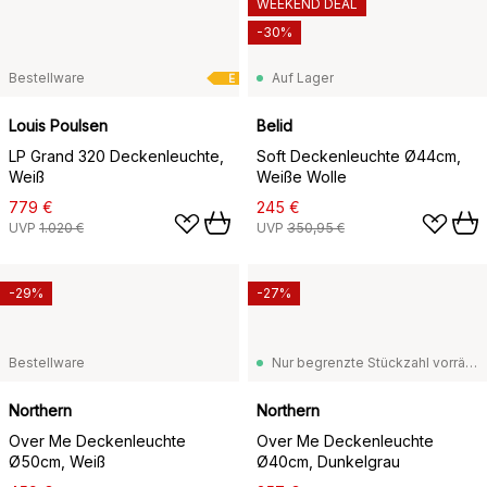
WEEKEND DEAL
-30%
Bestellware
Auf Lager
E
Louis Poulsen
Belid
LP Grand 320 Deckenleuchte,
Soft Deckenleuchte Ø44cm,
Weiß
Weiße Wolle
779 €
245 €
UVP
1.020 €
UVP
350,95 €
-29%
-27%
Bestellware
Nur begrenzte Stückzahl vorrätig
Northern
Northern
Over Me Deckenleuchte
Over Me Deckenleuchte
Ø50cm, Weiß
Ø40cm, Dunkelgrau