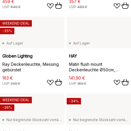
459 €
357 €
UVP
649 €
UVP
489 €
WEEKEND DEAL
-35%
Auf Lager
Auf Lager
Globen Lighting
HAY
Ray Deckenleuchte, Messing
Matin flush mount
gebürstet
Deckenleuchte Ø50cm,
Lavender shade
163 €
141,90 €
UVP
249 €
UVP
185 €
WEEKEND DEAL
-34%
-36%
Nur begrenzte Stückzahl vorrätig
Nur begrenzte Stückzahl vorrätig