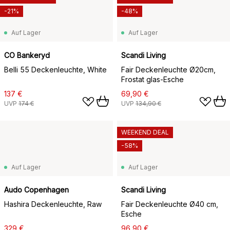
-21%
-48%
Auf Lager
Auf Lager
CO Bankeryd
Scandi Living
Belli 55 Deckenleuchte, White
Fair Deckenleuchte Ø20cm,
Frostat glas-Esche
137 €
69,90 €
UVP
174 €
UVP
134,90 €
WEEKEND DEAL
-58%
Auf Lager
Auf Lager
Audo Copenhagen
Scandi Living
Hashira Deckenleuchte, Raw
Fair Deckenleuchte Ø40 cm,
Esche
329 €
96,90 €