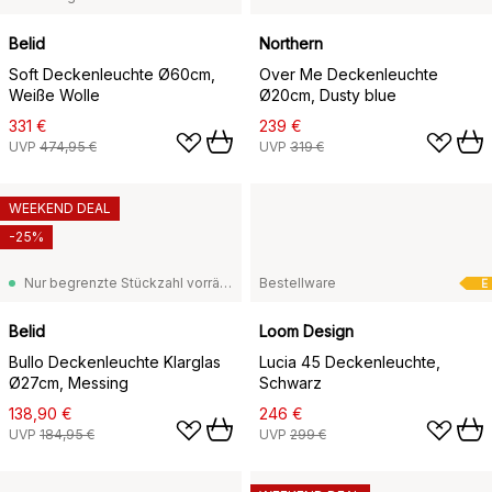
Belid
Northern
Soft Deckenleuchte Ø60cm,
Over Me Deckenleuchte
Weiße Wolle
Ø20cm, Dusty blue
331 €
239 €
UVP
474,95 €
UVP
319 €
WEEKEND DEAL
-25%
Nur begrenzte Stückzahl vorrätig
Bestellware
E
Belid
Loom Design
Bullo Deckenleuchte Klarglas
Lucia 45 Deckenleuchte,
Ø27cm, Messing
Schwarz
138,90 €
246 €
UVP
184,95 €
UVP
299 €