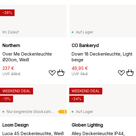
-26%
Im Zulauf
Auf Lager
Northern
CO Bankeryd
Over Me Deckenleuchte
Down 18 Deckenleuchte, Light
Ø20cm, Weiß
beige
237 €
46,95 €
UVP
319 €
UVP
74 €
WEEKEND DEAL
WEEKEND DEAL
-11%
-24%
Nur begrenzte Stückzahl vorrätig
Auf Lager
E
Loom Design
Globen Lighting
Lucia 45 Deckenleuchte, Weiß
Alley Deckenleuchte IP44,