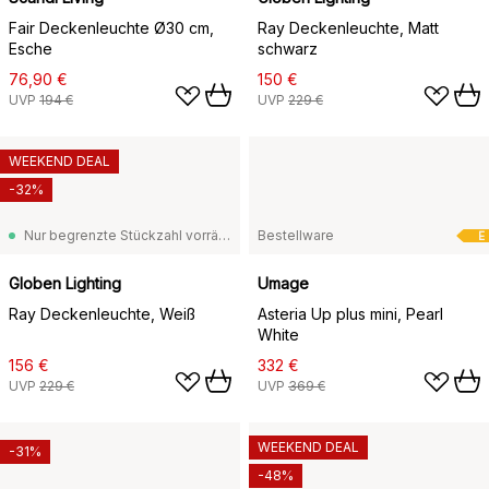
Fair Deckenleuchte Ø30 cm,
Ray Deckenleuchte, Matt
Esche
schwarz
76,90 €
150 €
UVP
194 €
UVP
229 €
WEEKEND DEAL
-32%
Nur begrenzte Stückzahl vorrätig
Bestellware
E
Globen Lighting
Umage
Ray Deckenleuchte, Weiß
Asteria Up plus mini, Pearl
White
156 €
332 €
UVP
229 €
UVP
369 €
WEEKEND DEAL
-31%
-48%