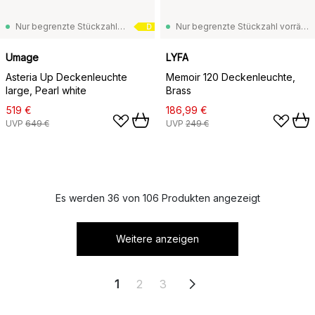
Nur begrenzte Stückzahl vorrätig
Nur begrenzte Stückzahl vorrätig
D
Umage
LYFA
Asteria Up Deckenleuchte
Memoir 120 Deckenleuchte,
large, Pearl white
Brass
519 €
186,99 €
UVP
649 €
UVP
249 €
Es werden 36 von 106 Produkten angezeigt
Weitere anzeigen
1
2
3