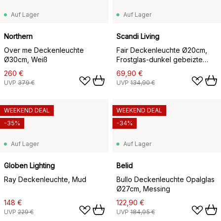
Auf Lager
Auf Lager
Northern
Scandi Living
Over me Deckenleuchte
Fair Deckenleuchte Ø20cm,
Ø30cm, Weiß
Frostglas-dunkel gebeizte
Esche
260 €
69,90 €
UVP
379 €
UVP
134,90 €
WEEKEND DEAL
WEEKEND DEAL
-35%
-34%
Auf Lager
Auf Lager
Globen Lighting
Belid
Ray Deckenleuchte, Mud
Bullo Deckenleuchte Opalglas
Ø27cm, Messing
148 €
122,90 €
UVP
229 €
UVP
184,95 €