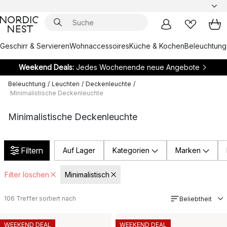
Geschirr & Servieren
Wohnaccessoires
Küche & Kochen
Beleuchtung
Weekend Deals:
Jedes Wochenende neue Angebote
Beleuchtung
/
Leuchten
/
Deckenleuchte
/
Minimalistische Deckenleuchte
Minimalistische Deckenleuchte
Filtern
Auf Lager
Kategorien
Marken
Filter löschen
Minimalistisch
106
Treffer sortiert nach
Beliebtheit
WEEKEND DEAL
WEEKEND DEAL