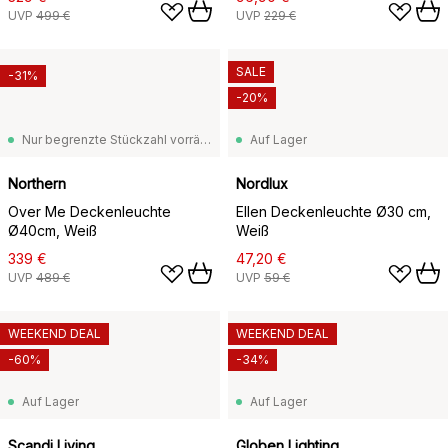
UVP
499 €
UVP
229 €
SALE
-31%
-20%
Nur begrenzte Stückzahl vorrätig
Auf Lager
Northern
Nordlux
Over Me Deckenleuchte
Ellen Deckenleuchte Ø30 cm,
Ø40cm, Weiß
Weiß
339 €
47,20 €
UVP
489 €
UVP
59 €
WEEKEND DEAL
WEEKEND DEAL
-60%
-34%
Auf Lager
Auf Lager
Scandi Living
Globen Lighting