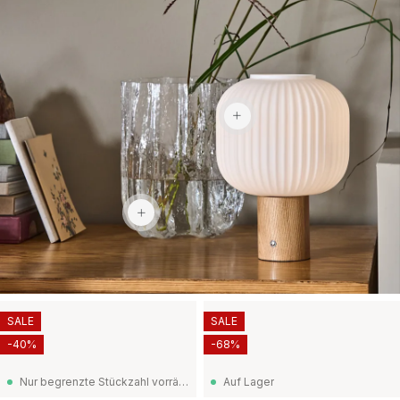
82,90 €
225 €
SALE
SALE
-40%
-68%
Nur begrenzte Stückzahl vorrätig
Auf Lager