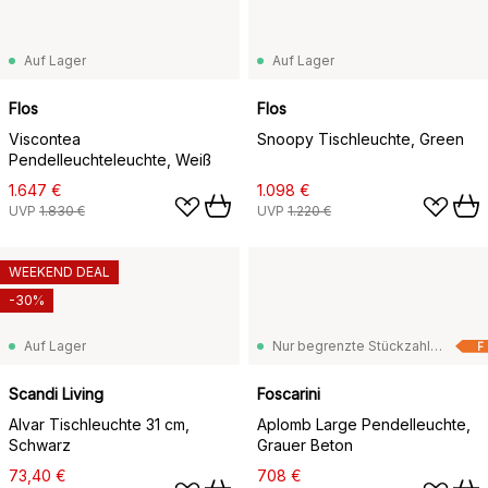
Auf Lager
Auf Lager
Flos
Flos
Viscontea
Snoopy Tischleuchte, Green
Pendelleuchteleuchte, Weiß
1.647 €
1.098 €
UVP
1.830 €
UVP
1.220 €
WEEKEND DEAL
-30%
Auf Lager
Nur begrenzte Stückzahl vorrätig
F
Scandi Living
Foscarini
Alvar Tischleuchte 31 cm,
Aplomb Large Pendelleuchte,
Schwarz
Grauer Beton
73,40 €
708 €