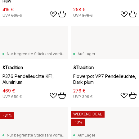
Raw
419 €
258 €
UVP
609 €
UVP
379 €
Nur begrenzte Stückzahl vorrätig
Auf Lager
&Tradition
&Tradition
P376 Pendelleuchte KF1,
Flowerpot VP7 Pendelleuchte,
Aluminium
Dark plum
469 €
276 €
UVP
659 €
UVP
399 €
WEEKEND DEAL
-31%
-10%
Nur begrenzte Stückzahl vorrätig
Auf Lager