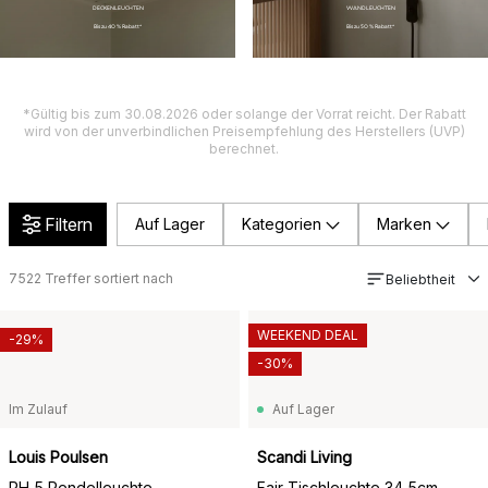
DECKENLEUCHTEN
WANDLEUCHTEN
Bis zu 40 % Rabatt*
Bis zu 50 % Rabatt*
*Gültig bis zum 30.08.2026 oder solange der Vorrat reicht. Der Rabatt
wird von der unverbindlichen Preisempfehlung des Herstellers (UVP)
berechnet.
Filtern
Auf Lager
Kategorien
Marken
7522
Treffer sortiert nach
Beliebtheit
WEEKEND DEAL
-29%
-30%
Im Zulauf
Auf Lager
Louis Poulsen
Scandi Living
PH 5 Pendelleuchte
Fair Tischleuchte 34,5cm,