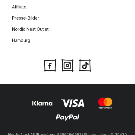
Wohnzimmer mindestens eine Lichtquelle haben. Dies
Affiliate
bedeutet nicht, dass Sie sich zwingend für
Wandleuchten
Presse-Bilder
entscheiden müssen, wenn diese nicht zu Ihnen passen. Das
Ziel ist es, keine dunklen Oberflächen oder Ecken zu haben,
Nordic Nest Outlet
die den Raum kleiner erscheinen lassen, die meisten Arten von
Lampen können diese Aufgabe problemlos erfüllen.
Hamburg
Fensterleuchten
sind zum Beispiel perfekt, um die dunklen
Ecken im Fenstern im Wohnzimmer auszuleuchten. Kombinieren
Sie Lampen, die für eine gute allgemeine Beleuchtung sorgen,
mit Lampen, die Stimmungen erzeugen. Wo es nötig ist,
können Sie Lampen mit fokussiertem Licht platzieren, zum
Beispiel an Ihrem Lieblingssessel, wo Sie gerne ein Buch
lesen.
Was Sie beim Platzieren von Leuchten im Wohnzimmer
beachten sollten
Wichtig zu beachten ist, wo im Raum sich potenzielle
Lichtquellen befinden, wie Fenster, Licht aus angrenzenden
Nordic Nest AB (Registernr. 556628-1597) Stämpelvägen 3, 39470