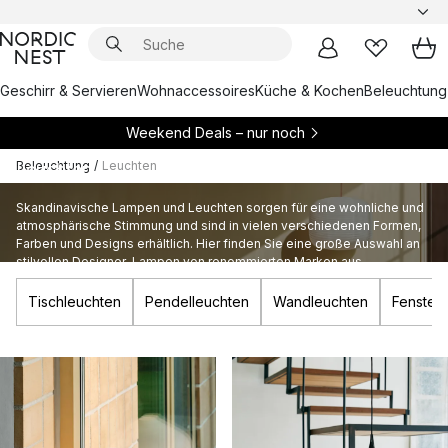
Geschirr & Servieren
Wohnaccessoires
Küche & Kochen
Beleuchtung
Weekend Deals – nur noch
Beleuchtung
/
Leuchten
Leuchten
Skandinavische Lampen und Leuchten sorgen für eine wohnliche und
atmosphärische Stimmung und sind in vielen verschiedenen Formen,
Farben und Designs erhältlich. Hier finden Sie eine große Auswahl an
stilvollen Designer-Lampen von renommierten Marken aus
Skandinavien.
Tischleuchten
Pendelleuchten
Wandleuchten
Fenster