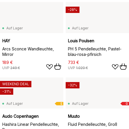
-28%
Auf Lager
Auf Lager
HAY
Louis Poulsen
Arcs Sconce Wandleuchte,
PH 5 Pendelleuchte, Pastel-
Mirror
blau-rosa-pfirsich
189 €
733 €
UVP
249 €
UVP
1.020 €
WEEKEND DEAL
-32%
-31%
Auf Lager
Auf Lager
E
G
Audo Copenhagen
Muuto
Hashira Linear Pendelleuchte,
Fluid Pendelleuchte, Groß