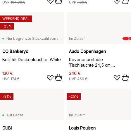
UVP
104,90 €
UVP
769 €
WEEKEND DEAL
-25%
Nur begrenzte Stückzahl vorrätig
Im Zulauf
G
CO Bankeryd
Audo Copenhagen
Belli 55 Deckenleuchte, White
Reverse portable
Tischleuchte 24,5 cm,
Travertine-bronzed aluminium
130 €
340 €
UVP
174 €
UVP
469 €
-31%
-25%
Auf Lager
Im Zulauf
GUBI
Louis Poulsen