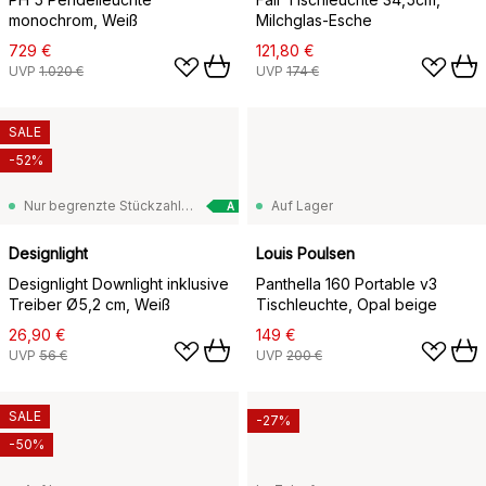
monochrom, Weiß
Milchglas-Esche
729 €
121,80 €
UVP
1.020 €
UVP
174 €
SALE
-52%
Nur begrenzte Stückzahl vorrätig
Auf Lager
A
Designlight
Louis Poulsen
Designlight Downlight inklusive
Panthella 160 Portable v3
Treiber Ø5,2 cm, Weiß
Tischleuchte, Opal beige
26,90 €
149 €
UVP
56 €
UVP
200 €
SALE
-27%
-50%