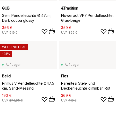
GUBI
&Tradition
Semi Pendelleuchte Ø 47cm,
Flowerpot VP7 Pendelleuchte,
Dark cocoa glossy
Grau-beige
356 €
359 €
UVP
519 €
UVP
399 €
WEEKEND DEAL
-31%
Auf Lager
Auf Lager
Belid
Flos
Primus V Pendelleuchte Ø47,5
Parentesi Steh- und
cm, Sand-Messing
Deckenleuchte dimmbar, Rot
190 €
369 €
UVP
274,95 €
UVP
410 €