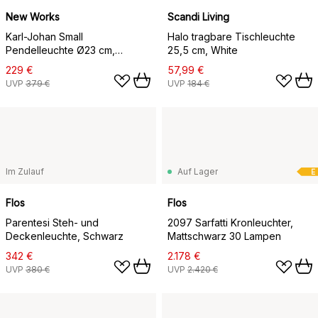
New Works
Scandi Living
Karl-Johan Small
Halo tragbare Tischleuchte
Pendelleuchte Ø23 cm,
25,5 cm, White
Rauchgrau
229 €
57,99 €
UVP
379 €
UVP
184 €
Im Zulauf
Auf Lager
E
Flos
Flos
Parentesi Steh- und
2097 Sarfatti Kronleuchter,
Deckenleuchte, Schwarz
Mattschwarz 30 Lampen
342 €
2.178 €
UVP
380 €
UVP
2.420 €