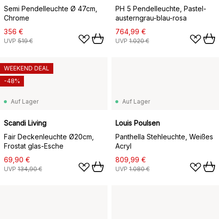
Semi Pendelleuchte Ø 47cm,
PH 5 Pendelleuchte, Pastel-
Chrome
austerngrau-blau-rosa
356 €
764,99 €
UVP
519 €
UVP
1.020 €
WEEKEND DEAL
-48%
Auf Lager
Auf Lager
Scandi Living
Louis Poulsen
Fair Deckenleuchte Ø20cm,
Panthella Stehleuchte, Weißes
Frostat glas-Esche
Acryl
69,90 €
809,99 €
UVP
134,90 €
UVP
1.080 €