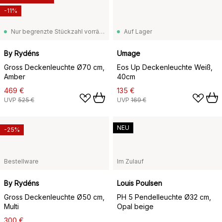
-11%
Nur begrenzte Stückzahl vorrätig
Auf Lager
By Rydéns
Umage
Gross Deckenleuchte Ø70 cm,
Eos Up Deckenleuchte Weiß,
Amber
40cm
469 €
135 €
UVP
525 €
UVP
169 €
NEU
-25%
Bestellware
Im Zulauf
By Rydéns
Louis Poulsen
Gross Deckenleuchte Ø50 cm,
PH 5 Pendelleuchte Ø32 cm,
Multi
Opal beige
300 €