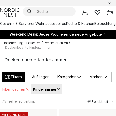
Geschirr & Servieren
Wohnaccessoires
Küche & Kochen
Beleuchtung
Weekend Deals:
Jedes Wochenende neue Angebote
Beleuchtung
/
Leuchten
/
Pendelleuchten
/
Deckenleuchte Kinderzimmer
Deckenleuchte Kinderzimmer
Filtern
Auf Lager
Kategorien
Marken
Filter löschen
Kinderzimmer
75
Treffer sortiert nach
Beliebtheit
WEEKEND DEAL