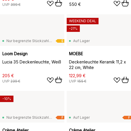
550 €
UVP
399 €
WEEKEND DEAL
-21%
Nur begrenzte Stückzahl vorrätig
Auf Lager
E
Loom Design
MOEBE
Lucia 35 Deckenleuchte, Weiß
Deckenleuchte Keramik 11,2 x
22 cm, White
205 €
122,99 €
UVP
239 €
UVP
155 €
-10%
Nur begrenzte Stückzahl vorrätig
Auf Lager
F
F
Crème Atelier
Crème Atelier