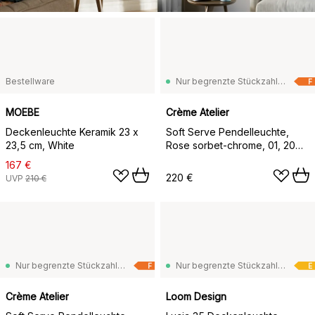
Bestellware
Nur begrenzte Stückzahl vorrätig
F
MOEBE
Crème Atelier
Deckenleuchte Keramik 23 x
Soft Serve Pendelleuchte,
23,5 cm, White
Rose sorbet-chrome, 01, 20
cm
167 €
220 €
UVP
210 €
Nur begrenzte Stückzahl vorrätig
Nur begrenzte Stückzahl vorrätig
F
E
Crème Atelier
Loom Design