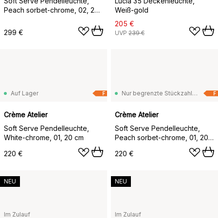
Soft Serve Pendelleuchte,
Lucia 35 Deckenleuchte,
Peach sorbet-chrome, 02, 25
Weiß-gold
cm
205 €
299 €
UVP
239 €
Auf Lager
Nur begrenzte Stückzahl vorrätig
F
F
Crème Atelier
Crème Atelier
Soft Serve Pendelleuchte,
Soft Serve Pendelleuchte,
White-chrome, 01, 20 cm
Peach sorbet-chrome, 01, 20
cm
220 €
220 €
NEU
NEU
Im Zulauf
Im Zulauf