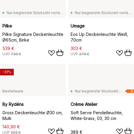
Nur begrenzte Stückzahl vorrätig
Nur begrenzte Stückzahl vorrätig
Pilke
Umage
Pilke Signature Deckenleuchte
Eos Up Deckenleuchte Weiß,
Ø65cm, Birke
70cm
539 €
303 €
UVP
739 €
UVP
379 €
-31%
Bestellware
Nur begrenzte Stückzahl vorrätig
F
By Rydéns
Crème Atelier
Gross Deckenleuchte Ø30 cm,
Soft Serve Pendelleuchte,
Multi
White-brass, 03, 30 cm
140,90 €
389 €
UVP
205 €