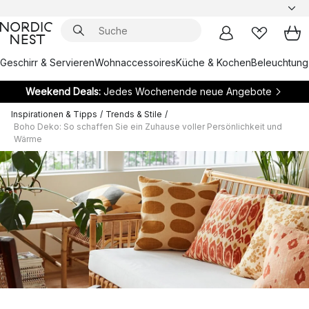
Geschirr & Servieren
Wohnaccessoires
Küche & Kochen
Beleuchtung
Weekend Deals:
Jedes Wochenende neue Angebote
Inspirationen & Tipps
/
Trends & Stile
/
Boho Deko: So schaffen Sie ein Zuhause voller Persönlichkeit und
Wärme