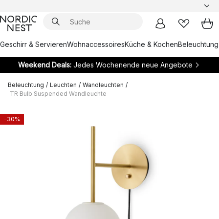
Geschirr & Servieren
Wohnaccessoires
Küche & Kochen
Beleuchtung
Weekend Deals:
Jedes Wochenende neue Angebote
Beleuchtung
/
Leuchten
/
Wandleuchten
/
TR Bulb Suspended Wandleuchte
-30%