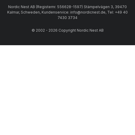
Nordic Nest AB (Registernr. 556628-1597) Stämpelvägen 3, 39470
Kalmar, Schweden, Kundenservice: info@nordicnest.de, Tel: +49 40
7430 3734
© 2002 - 2026 Copyright Nordic Nest AB