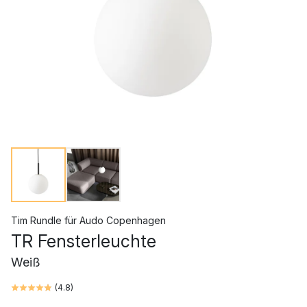
Tim Rundle
für
Audo Copenhagen
TR Fensterleuchte
Weiß
(
4.8
)