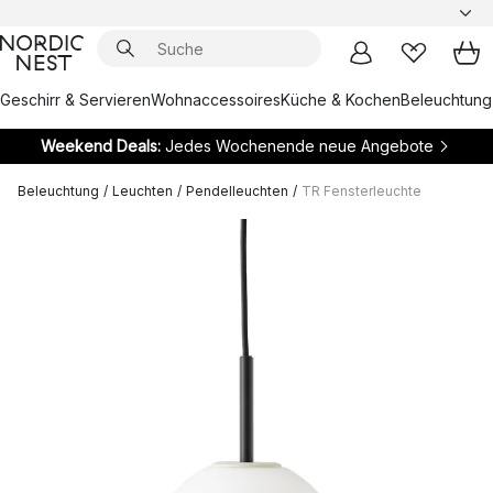
Geschirr & Servieren
Wohnaccessoires
Küche & Kochen
Beleuchtung
Weekend Deals:
Jedes Wochenende neue Angebote
Beleuchtung
/
Leuchten
/
Pendelleuchten
/
TR Fensterleuchte