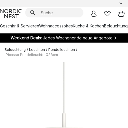
Geschirr & Servieren
Wohnaccessoires
Küche & Kochen
Beleuchtung
Weekend Deals:
Jedes Wochenende neue Angebote
Beleuchtung
/
Leuchten
/
Pendelleuchten
/
Picasso Pendelleuchte Ø38cm