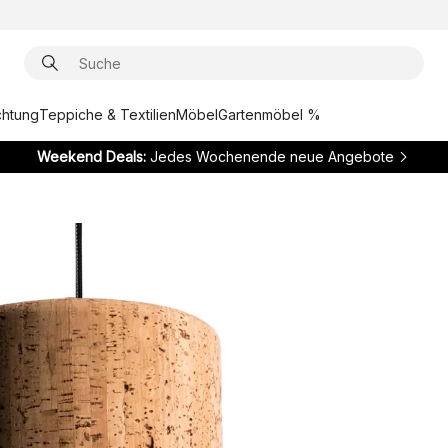
chtung
Teppiche & Textilien
Möbel
Gartenmöbel %
Weekend Deals:
Jedes Wochenende neue Angebote