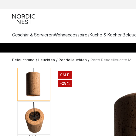
Geschirr & Servieren
Wohnaccessoires
Küche & Kochen
Beleu
Beleuchtung
/
Leuchten
/
Pendelleuchten
/
Porto Pendelleuchte M
SALE
-28%