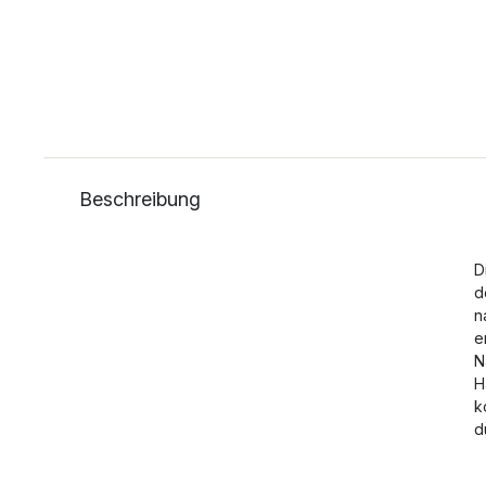
Beschreibung
D
d
n
e
N
H
k
d